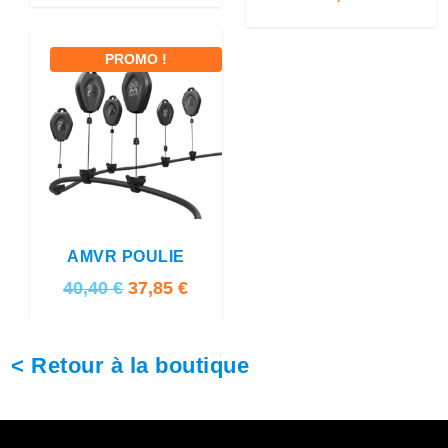
PROMO !
3.00
AMVR POULIE
L
L
40,40
€
37,85
€
e
e
p
p
< Retour à la boutique
r
r
i
i
x
x