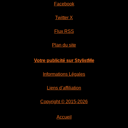
i
a
Facebook
n
c
i
t
Twitter X
t
u
i
e
Flux RSS
a
l
Plan du site
l
e
é
s
Votre publicité sur StylistMe
t
t
a
Informations Légales
i
:
t
3
Liens d’affiliation
7
:
,
Copyright © 2015-2026
4
8
0
5
Accueil
,