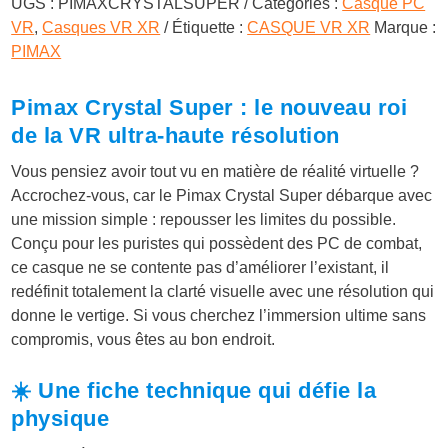
UGS :
PIMAXCRYSTALSUPER
Catégories :
Casque PC
VR
,
Casques VR XR
Étiquette :
CASQUE VR XR
Marque :
0
.
PIMAX
Pimax Crystal Super : le nouveau roi
€
de la VR ultra-haute résolution
.
Vous pensiez avoir tout vu en matière de réalité virtuelle ?
Accrochez-vous, car le Pimax Crystal Super débarque avec
une mission simple : repousser les limites du possible.
Conçu pour les puristes qui possèdent des PC de combat,
ce casque ne se contente pas d’améliorer l’existant, il
redéfinit totalement la clarté visuelle avec une résolution qui
donne le vertige. Si vous cherchez l’immersion ultime sans
compromis, vous êtes au bon endroit.
☀️ Une fiche technique qui défie la
physique