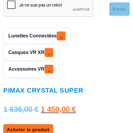
Envoi
Lunettes Connectées
Casques VR XR
Accessoires VR
PIMAX CRYSTAL SUPER
L
L
1 636,00
€
1 459,00
€
e
e
Acheter le produit
p
p