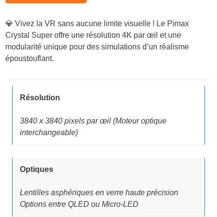
r
r
💎 Vivez la VR sans aucune limite visuelle ! Le Pimax
i
i
Crystal Super offre une résolution 4K par œil et une
modularité unique pour des simulations d’un réalisme
x
x
époustouflant.
i
a
n
c
Résolution
i
t
3840 x 3840 pixels par œil (Moteur optique
t
u
interchangeable)
i
e
a
l
Optiques
l
e
Lentilles asphériques en verre haute précision
é
s
Options entre QLED ou Micro-LED