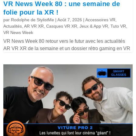
VR News Week 80 : une semaine de
folie pour la XR !
par
Rodolphe de StylistMe
|
Août 7, 2026
|
Accessoires VR
,
Actualités
,
AR VR XR
,
Casques VR XR
,
Jeux & App VR
,
Tuto VR
,
VR News Week
VR News Week 80 retour vers le futur avec les actualités
AR VR XR de la semaine et un dossier rétro gaming en VR