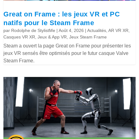
Great on Frame : les jeux VR et PC
natifs pour le Steam Frame
par
Rodolphe de StylistMe
|
Août 4, 2026
|
Actualités
,
AR VR XR
,
Casques VR XR
,
Jeux & App VR
,
Jeux Steam Frame
Steam a ouvert la page Great on Frame pour présenter les
jeux VR sensés être optimisés pour le futur casque Valve
Steam Frame.