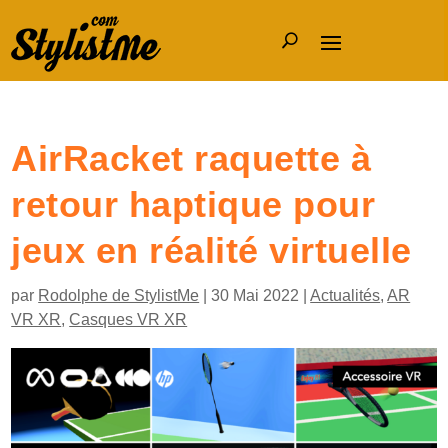
AirRacket raquette à
retour haptique pour
jeux en réalité virtuelle
par
Rodolphe de StylistMe
|
30 Mai 2022
|
Actualités
,
AR
VR XR
,
Casques VR XR