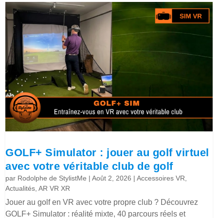
GOLF+ Simulator : jouer au golf virtuel
avec votre véritable club de golf
par
Rodolphe de StylistMe
|
Août 2, 2026
|
Accessoires VR
,
Actualités
,
AR VR XR
Jouer au golf en VR avec votre propre club ? Découvrez
GOLF+ Simulator : réalité mixte, 40 parcours réels et