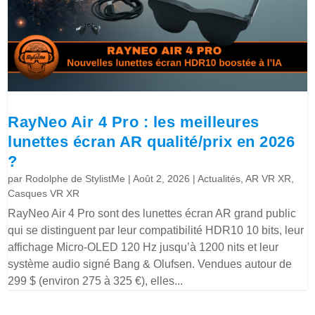
RayNeo Air 4 Pro : les meilleures
lunettes écran AR qualité/prix en 2026
?
par
Rodolphe de StylistMe
|
Août 2, 2026
|
Actualités
,
AR VR XR
,
Casques VR XR
RayNeo Air 4 Pro sont des lunettes écran AR grand public
qui se distinguent par leur compatibilité HDR10 10 bits, leur
affichage Micro-OLED 120 Hz jusqu’à 1200 nits et leur
système audio signé Bang & Olufsen. Vendues autour de
299 $ (environ 275 à 325 €), elles...