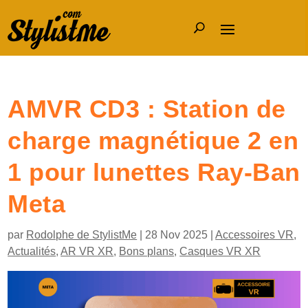
AMVR CD3 : Station de
charge magnétique 2 en
1 pour lunettes Ray-Ban
Meta
par
Rodolphe de StylistMe
|
28 Nov 2025
|
Accessoires VR
,
Actualités
,
AR VR XR
,
Bons plans
,
Casques VR XR