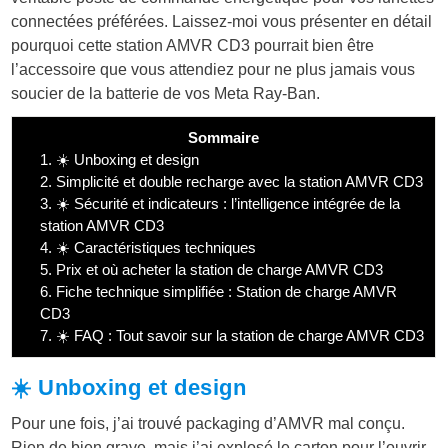
connectées préférées. Laissez-moi vous présenter en détail
pourquoi cette station AMVR CD3 pourrait bien être
l’accessoire que vous attendiez pour ne plus jamais vous
soucier de la batterie de vos Meta Ray-Ban.
Sommaire
1.
☀️ Unboxing et design
2.
Simplicité et double recharge avec la station AMVR CD3
3.
☀️ Sécurité et indicateurs : l’intelligence intégrée de la
station AMVR CD3
4.
☀️ Caractéristiques techniques
5.
Prix et où acheter la station de charge AMVR CD3
6.
Fiche technique simplifiée : Station de charge AMVR
CD3
7.
☀️ FAQ : Tout savoir sur la station de charge AMVR CD3
☀️ Unboxing et design
Pour une fois, j’ai trouvé packaging d’AMVR mal conçu.
Rien de bien grave, mais j’ai explosé le carton pour l’ouvrir