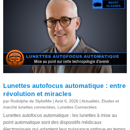
Lunettes autofocus automatique : entre
révolution et miracles
par
Rodolphe de StylistMe
|
Août 6, 2026
|
Actualités
,
Etudes et
marché lunettes connectées
,
Lunettes Connectées
Lunettes autofocus automatique : les lunettes à mise au
point automatique sont des dispositifs médicaux
électroniques qui adaptent leur puissance optique en temps