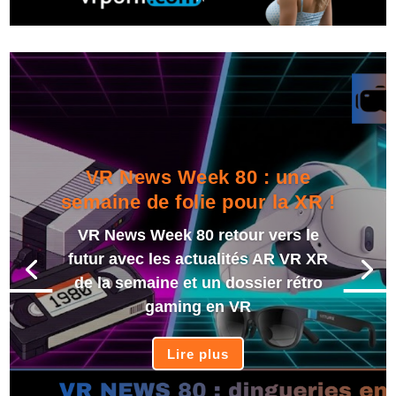
VR News Week 80 : une
semaine de folie pour la XR !
VR News Week 80 retour vers le
futur avec les actualités AR VR XR
de la semaine et un dossier rétro
gaming en VR
Lire plus