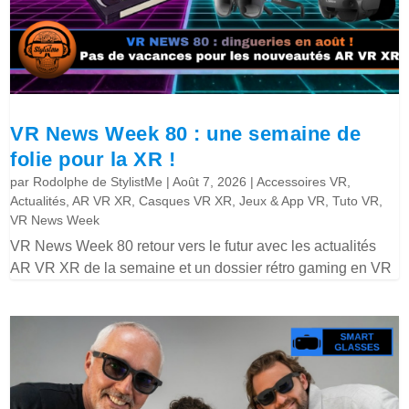
VR News Week 80 : une semaine de
folie pour la XR !
par
Rodolphe de StylistMe
|
Août 7, 2026
|
Accessoires VR
,
Actualités
,
AR VR XR
,
Casques VR XR
,
Jeux & App VR
,
Tuto VR
,
VR News Week
VR News Week 80 retour vers le futur avec les actualités
AR VR XR de la semaine et un dossier rétro gaming en VR