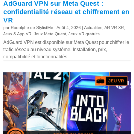
AdGuard VPN sur Meta Quest :
confidentialité réseau et chiffrement en
VR
par
Rodolphe de StylistMe
|
Août 4, 2026
|
Actualités
,
AR VR XR
,
Jeux & App VR
,
Jeux Meta Quest
,
Jeux VR gratuits
AdGuard VPN est disponible sur Meta Quest pour chiffrer le
trafic réseau au niveau système. Installation, prix,
compatibilité et fonctionnalités.