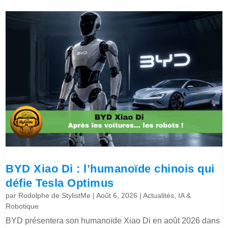
BYD Xiao Di : l’humanoïde chinois qui
défie Tesla Optimus
par
Rodolphe de StylistMe
|
Août 6, 2026
|
Actualités
,
IA &
Robotique
BYD présentera son humanoïde Xiao Di en août 2026 dans