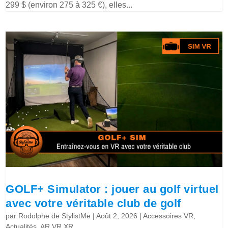
299 $ (environ 275 à 325 €), elles...
GOLF+ Simulator : jouer au golf virtuel
avec votre véritable club de golf
par
Rodolphe de StylistMe
|
Août 2, 2026
|
Accessoires VR
,
Actualités
,
AR VR XR