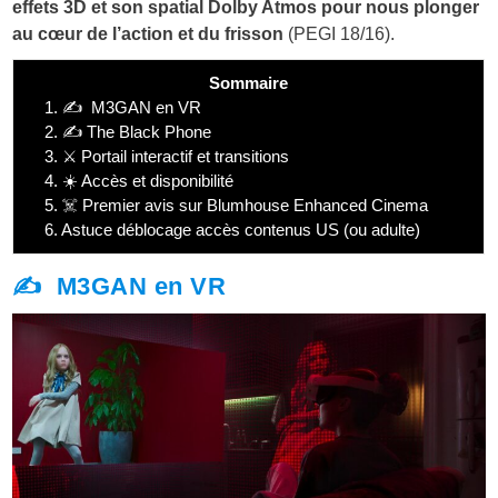
effets 3D et son spatial Dolby Atmos pour nous plonger
au cœur de l’action et du frisson
(PEGI 18/16).
Sommaire
1.
✍️ M3GAN en VR
2.
✍️ The Black Phone
3.
⚔️ Portail interactif et transitions
4.
☀️ Accès et disponibilité
5.
☠️ Premier avis sur Blumhouse Enhanced Cinema
6.
Astuce déblocage accès contenus US (ou adulte)
✍️ M3GAN en VR