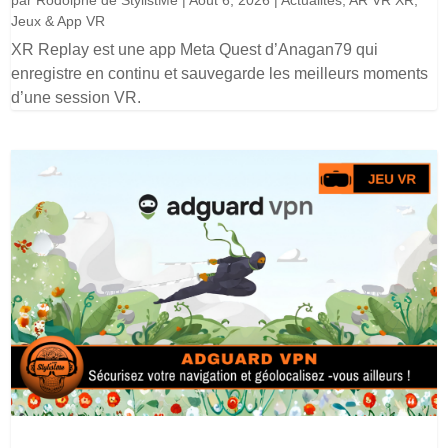
par
Rodolphe de StylistMe
|
Août 6, 2026
|
Actualités
,
AR VR XR
,
Jeux & App VR
XR Replay est une app Meta Quest d’Anagan79 qui
enregistre en continu et sauvegarde les meilleurs moments
d’une session VR.