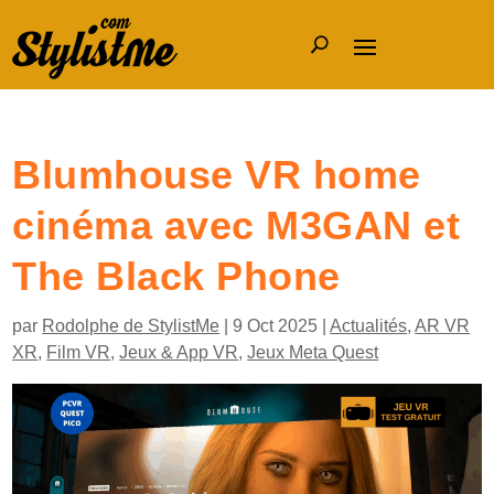
Blumhouse VR home
cinéma avec M3GAN et
The Black Phone
par
Rodolphe de StylistMe
|
9 Oct 2025
|
Actualités
,
AR VR
XR
,
Film VR
,
Jeux & App VR
,
Jeux Meta Quest