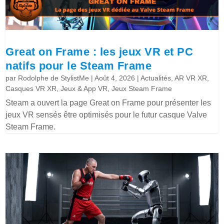
Great on Frame : les jeux VR et PC
natifs pour le Steam Frame
par
Rodolphe de StylistMe
|
Août 4, 2026
|
Actualités
,
AR VR XR
,
Casques VR XR
,
Jeux & App VR
,
Jeux Steam Frame
Steam a ouvert la page Great on Frame pour présenter les
jeux VR sensés être optimisés pour le futur casque Valve
Steam Frame.