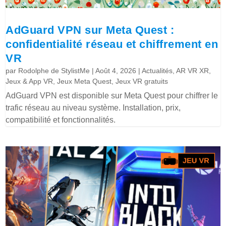
AdGuard VPN sur Meta Quest :
confidentialité réseau et chiffrement en
VR
par
Rodolphe de StylistMe
|
Août 4, 2026
|
Actualités
,
AR VR XR
,
Jeux & App VR
,
Jeux Meta Quest
,
Jeux VR gratuits
AdGuard VPN est disponible sur Meta Quest pour chiffrer le
trafic réseau au niveau système. Installation, prix,
compatibilité et fonctionnalités.