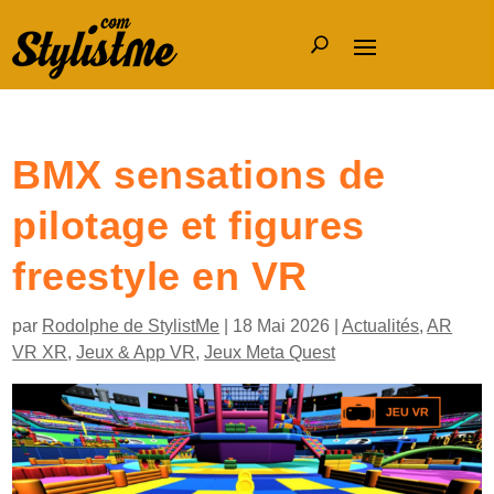
BMX sensations de
pilotage et figures
freestyle en VR
par
Rodolphe de StylistMe
|
18 Mai 2026
|
Actualités
,
AR
VR XR
,
Jeux & App VR
,
Jeux Meta Quest