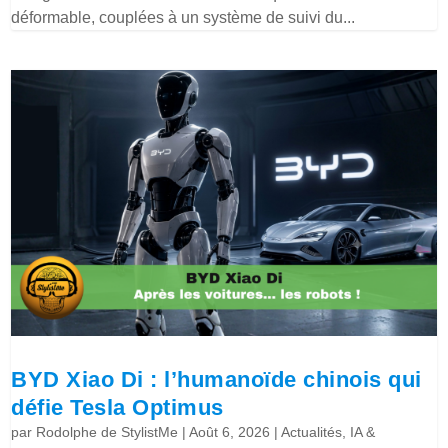
déformable, couplées à un système de suivi du...
BYD Xiao Di : l’humanoïde chinois qui
défie Tesla Optimus
par
Rodolphe de StylistMe
|
Août 6, 2026
|
Actualités
,
IA &