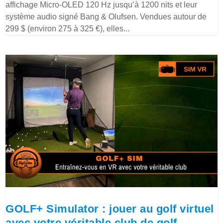
affichage Micro-OLED 120 Hz jusqu’à 1200 nits et leur
système audio signé Bang & Olufsen. Vendues autour de
299 $ (environ 275 à 325 €), elles...
GOLF+ Simulator : jouer au golf virtuel
avec votre véritable club de golf