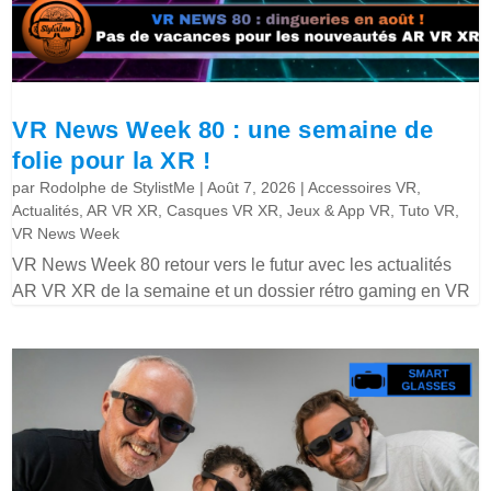
VR News Week 80 : une semaine de
folie pour la XR !
par
Rodolphe de StylistMe
|
Août 7, 2026
|
Accessoires VR
,
Actualités
,
AR VR XR
,
Casques VR XR
,
Jeux & App VR
,
Tuto VR
,
VR News Week
VR News Week 80 retour vers le futur avec les actualités
AR VR XR de la semaine et un dossier rétro gaming en VR