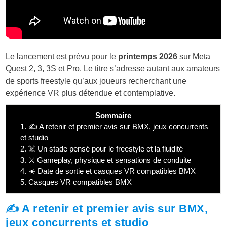
Le lancement est prévu pour le
printemps 2026
sur Meta
Quest 2, 3, 3S et Pro. Le titre s’adresse autant aux amateurs
de sports freestyle qu’aux joueurs recherchant une
expérience VR plus détendue et contemplative.
Sommaire
1.
✍️ A retenir et premier avis sur BMX, jeux concurrents
et studio
2.
☠️ Un stade pensé pour le freestyle et la fluidité
3.
⚔️ Gameplay, physique et sensations de conduite
4.
☀️ Date de sortie et casques VR compatibles BMX
5.
Casques VR compatibles BMX
✍️ A retenir et premier avis sur BMX,
jeux concurrents et studio