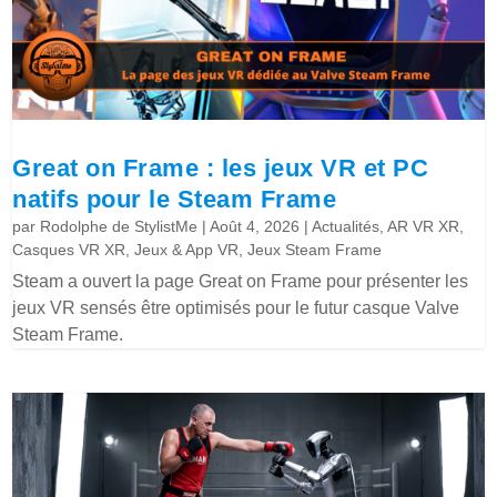
Great on Frame : les jeux VR et PC
natifs pour le Steam Frame
par
Rodolphe de StylistMe
|
Août 4, 2026
|
Actualités
,
AR VR XR
,
Casques VR XR
,
Jeux & App VR
,
Jeux Steam Frame
Steam a ouvert la page Great on Frame pour présenter les
jeux VR sensés être optimisés pour le futur casque Valve
Steam Frame.