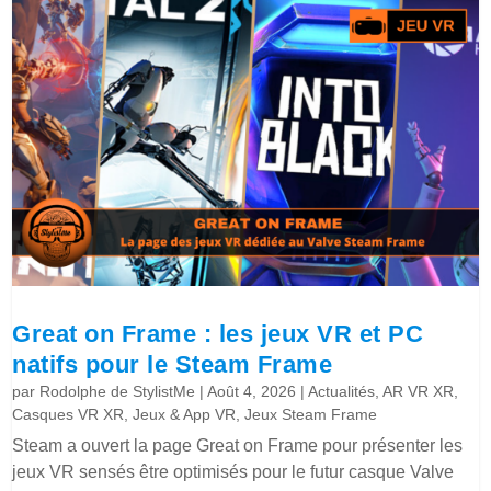
Great on Frame : les jeux VR et PC
natifs pour le Steam Frame
par
Rodolphe de StylistMe
|
Août 4, 2026
|
Actualités
,
AR VR XR
,
Casques VR XR
,
Jeux & App VR
,
Jeux Steam Frame
Steam a ouvert la page Great on Frame pour présenter les
jeux VR sensés être optimisés pour le futur casque Valve