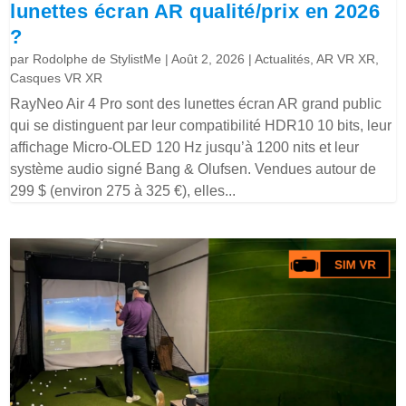
lunettes écran AR qualité/prix en 2026
?
par
Rodolphe de StylistMe
|
Août 2, 2026
|
Actualités
,
AR VR XR
,
Casques VR XR
RayNeo Air 4 Pro sont des lunettes écran AR grand public
qui se distinguent par leur compatibilité HDR10 10 bits, leur
affichage Micro-OLED 120 Hz jusqu’à 1200 nits et leur
système audio signé Bang & Olufsen. Vendues autour de
299 $ (environ 275 à 325 €), elles...