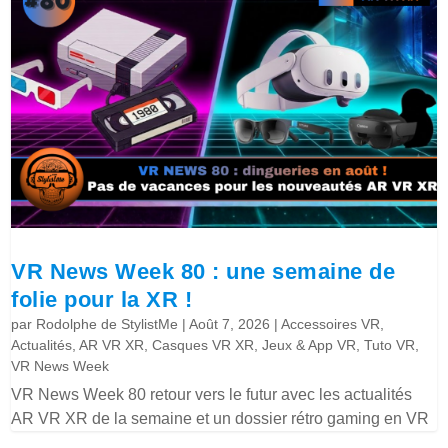
VR News Week 80 : une semaine de
folie pour la XR !
par
Rodolphe de StylistMe
|
Août 7, 2026
|
Accessoires VR
,
Actualités
,
AR VR XR
,
Casques VR XR
,
Jeux & App VR
,
Tuto VR
,
VR News Week
VR News Week 80 retour vers le futur avec les actualités
AR VR XR de la semaine et un dossier rétro gaming en VR