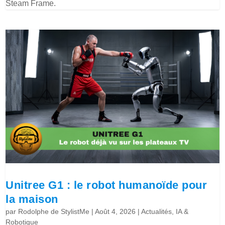
Steam Frame.
Unitree G1 : le robot humanoïde pour
la maison
par
Rodolphe de StylistMe
|
Août 4, 2026
|
Actualités
,
IA &
Robotique