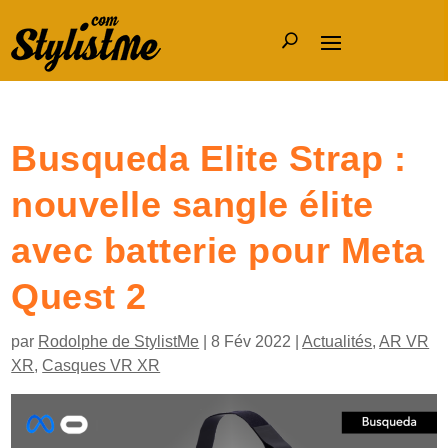
Busqueda Elite Strap :
nouvelle sangle élite
avec batterie pour Meta
Quest 2
par
Rodolphe de StylistMe
|
8 Fév 2022
|
Actualités
,
AR VR
XR
,
Casques VR XR