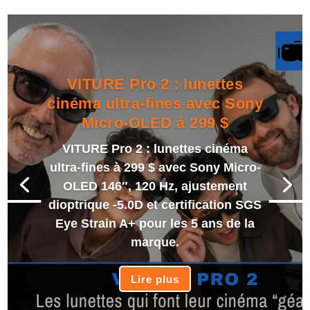
VITURE Pro 2 : lunettes
cinéma ultra-fines avec Sony
Micro-OLED à 299 $
VITURE Pro 2 : lunettes cinéma
ultra-fines à 299 $ avec Sony Micro-
OLED 146″, 120 Hz, ajustement
dioptrique -5.0D et certification SGS
Eye Strain A+ pour les 5 ans de la
marque.
Lire plus