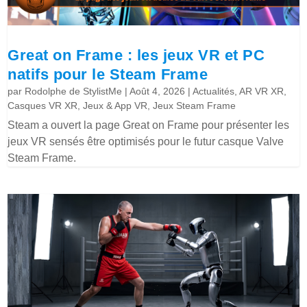
Great on Frame : les jeux VR et PC
natifs pour le Steam Frame
par
Rodolphe de StylistMe
|
Août 4, 2026
|
Actualités
,
AR VR XR
,
Casques VR XR
,
Jeux & App VR
,
Jeux Steam Frame
Steam a ouvert la page Great on Frame pour présenter les
jeux VR sensés être optimisés pour le futur casque Valve
Steam Frame.