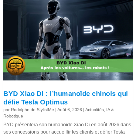
BYD Xiao Di : l’humanoïde chinois qui
défie Tesla Optimus
par
Rodolphe de StylistMe
|
Août 6, 2026
|
Actualités
,
IA &
Robotique
BYD présentera son humanoïde Xiao Di en août 2026 dans
ses concessions pour accueillir les clients et défier Tesla