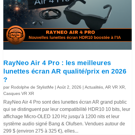
RayNeo Air 4 Pro : les meilleures
lunettes écran AR qualité/prix en 2026
?
par
Rodolphe de StylistMe
|
Août 2, 2026
|
Actualités
,
AR VR XR
,
Casques VR XR
RayNeo Air 4 Pro sont des lunettes écran AR grand public
qui se distinguent par leur compatibilité HDR10 10 bits, leur
affichage Micro-OLED 120 Hz jusqu’à 1200 nits et leur
système audio signé Bang & Olufsen. Vendues autour de
299 $ (environ 275 à 325 €), elles...