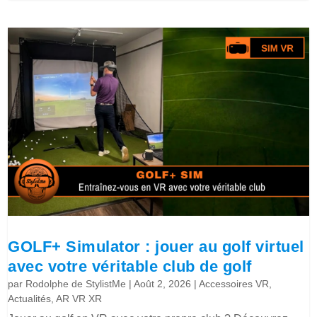
GOLF+ Simulator : jouer au golf virtuel
avec votre véritable club de golf
par
Rodolphe de StylistMe
|
Août 2, 2026
|
Accessoires VR
,
Actualités
,
AR VR XR