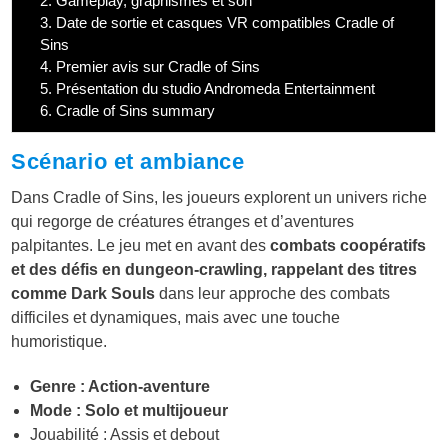
2.
Gameplay, graphismes et son
3.
Date de sortie et casques VR compatibles Cradle of
Sins
4.
Premier avis sur Cradle of Sins
5.
Présentation du studio Andromeda Entertainment
6.
Cradle of Sins summary
Scénario et ambiance
Dans Cradle of Sins, les joueurs explorent un univers riche
qui regorge de créatures étranges et d’aventures
palpitantes. Le jeu met en avant des
combats coopératifs
et des défis en dungeon-crawling, rappelant des titres
comme Dark Souls
dans leur approche des combats
difficiles et dynamiques, mais avec une touche
humoristique.
Genre : Action-aventure
Mode : Solo et multijoueur
Jouabilité : Assis et debout