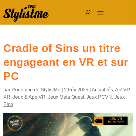
Cradle of Sins un titre
engageant en VR et sur
PC
par
Rodolphe de StylistMe
|
2 Fév 2025
|
Actualités
,
AR VR
XR
,
Jeux & App VR
,
Jeux Meta Quest
,
Jeux PCVR
,
Jeux
Pico