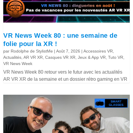
VR News Week 80 : une semaine de
folie pour la XR !
par
Rodolphe de StylistMe
|
Août 7, 2026
|
Accessoires VR
,
Actualités
,
AR VR XR
,
Casques VR XR
,
Jeux & App VR
,
Tuto VR
,
VR News Week
VR News Week 80 retour vers le futur avec les actualités
AR VR XR de la semaine et un dossier rétro gaming en VR