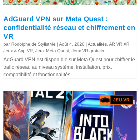
AdGuard VPN sur Meta Quest :
confidentialité réseau et chiffrement en
VR
par
Rodolphe de StylistMe
|
Août 4, 2026
|
Actualités
,
AR VR XR
,
Jeux & App VR
,
Jeux Meta Quest
,
Jeux VR gratuits
AdGuard VPN est disponible sur Meta Quest pour chiffrer le
trafic réseau au niveau système. Installation, prix,
compatibilité et fonctionnalités.