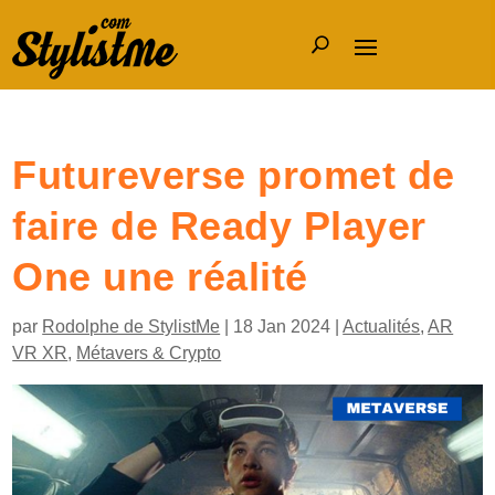
Futureverse promet de
faire de Ready Player
One une réalité
par
Rodolphe de StylistMe
|
18 Jan 2024
|
Actualités
,
AR
VR XR
,
Métavers & Crypto