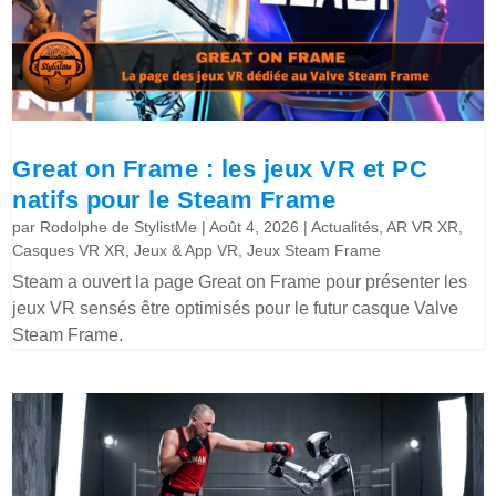
Great on Frame : les jeux VR et PC
natifs pour le Steam Frame
par
Rodolphe de StylistMe
|
Août 4, 2026
|
Actualités
,
AR VR XR
,
Casques VR XR
,
Jeux & App VR
,
Jeux Steam Frame
Steam a ouvert la page Great on Frame pour présenter les
jeux VR sensés être optimisés pour le futur casque Valve
Steam Frame.