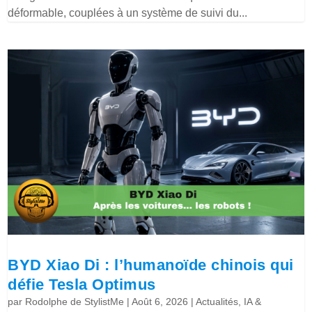
déformable, couplées à un système de suivi du...
BYD Xiao Di : l’humanoïde chinois qui
défie Tesla Optimus
par
Rodolphe de StylistMe
|
Août 6, 2026
|
Actualités
,
IA &