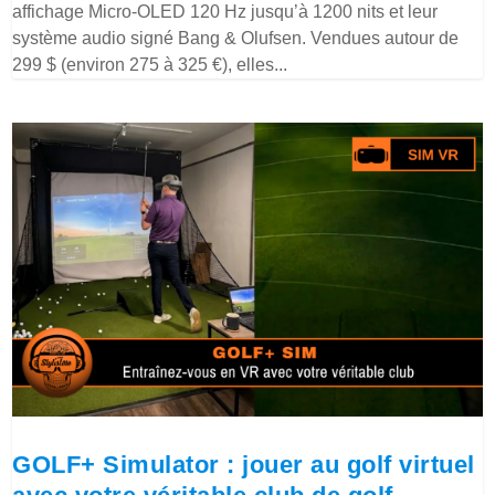
affichage Micro-OLED 120 Hz jusqu’à 1200 nits et leur
système audio signé Bang & Olufsen. Vendues autour de
299 $ (environ 275 à 325 €), elles...
GOLF+ Simulator : jouer au golf virtuel