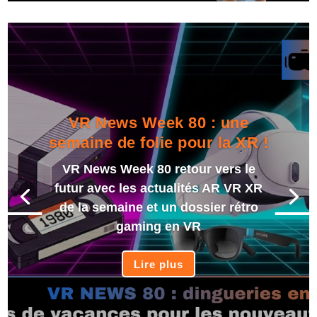
VR News Week 80 : une
semaine de folie pour la XR !
VR News Week 80 retour vers le
futur avec les actualités AR VR XR
de la semaine et un dossier rétro
gaming en VR
Lire plus