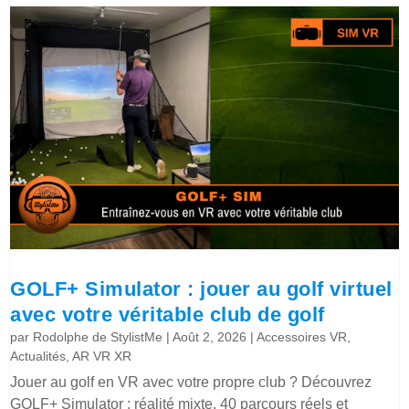
GOLF+ Simulator : jouer au golf virtuel
avec votre véritable club de golf
par
Rodolphe de StylistMe
|
Août 2, 2026
|
Accessoires VR
,
Actualités
,
AR VR XR
Jouer au golf en VR avec votre propre club ? Découvrez
GOLF+ Simulator : réalité mixte, 40 parcours réels et