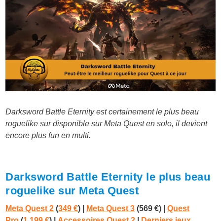
Darksword Battle Eternity est certainement le plus beau
roguelike sur disponible sur Meta Quest en solo, il devient
encore plus fun en multi.
Darksword Battle Eternity le plus beau
roguelike sur Meta Quest
Meta Quest 2
(
349 €
)
|
Meta Quest 3
(569 €)
|
Quest
Pro
(
1 199 €
) |
Accessoires Quest 2
|
Derniers jeux