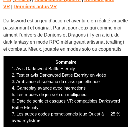
VR
|
Dernières actus VR
Darksword est un jeu d’action et aventure en réalité virtuelle
passionnant et original. Parfait pour ceux qui comme moi
aiment l’univers de Donjons et Dragons (il y en a ici), du
dark fantasy en mode RPG mélangeant artisanat (crafting)
et combats. Mieux, jouable en modes solo ou coopératifs.
Sommaire
1.
Avis Darksword Battle Eternity
2.
Test et avis Darksword Battle Eternity en vidéo
3.
Ambiance et scénario du classique efficace
4.
Gameplay avancé avec interactions
5.
Les modes de jeu solo ou multijoueur
6.
Date de sortie et casques VR compatibles Darksword
Battle Eternity
7.
Les autres codes promotionnels jeux Quest à — 25 %
avec Stylistme