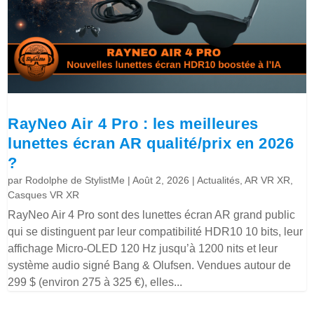
RayNeo Air 4 Pro : les meilleures
lunettes écran AR qualité/prix en 2026
?
par
Rodolphe de StylistMe
|
Août 2, 2026
|
Actualités
,
AR VR XR
,
Casques VR XR
RayNeo Air 4 Pro sont des lunettes écran AR grand public
qui se distinguent par leur compatibilité HDR10 10 bits, leur
affichage Micro-OLED 120 Hz jusqu’à 1200 nits et leur
système audio signé Bang & Olufsen. Vendues autour de
299 $ (environ 275 à 325 €), elles...