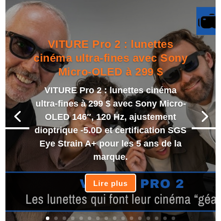
VITURE Pro 2 : lunettes
cinéma ultra-fines avec Sony
Micro-OLED à 299 $
VITURE Pro 2 : lunettes cinéma
ultra-fines à 299 $ avec Sony Micro-
OLED 146″, 120 Hz, ajustement
dioptrique -5.0D et certification SGS
Eye Strain A+ pour les 5 ans de la
marque.
Lire plus