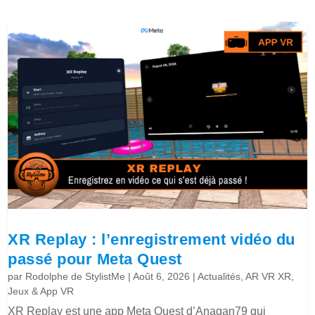
XR Replay : l’enregistrement vidéo du
passé pour Meta Quest
par
Rodolphe de StylistMe
|
Août 6, 2026
|
Actualités
,
AR VR XR
,
Jeux & App VR
XR Replay est une app Meta Quest d’Anagan79 qui