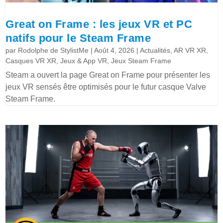
Great on Frame : les jeux VR et PC
natifs pour le Steam Frame
par
Rodolphe de StylistMe
|
Août 4, 2026
|
Actualités
,
AR VR XR
,
Casques VR XR
,
Jeux & App VR
,
Jeux Steam Frame
Steam a ouvert la page Great on Frame pour présenter les
jeux VR sensés être optimisés pour le futur casque Valve
Steam Frame.