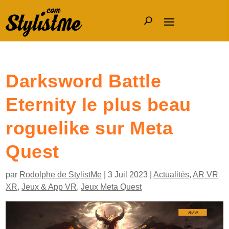
Darksword Battle
Eternity le plus beau
roguelike sur Meta
Quest
par
Rodolphe de StylistMe
|
3 Juil 2023
|
Actualités
,
AR VR
XR
,
Jeux & App VR
,
Jeux Meta Quest