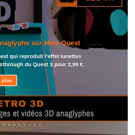
anaglyphe sur Meta Quest
st qui reproduit l’effet lunettes
sthrough du Quest 3 pour 2,99 €.
e plus