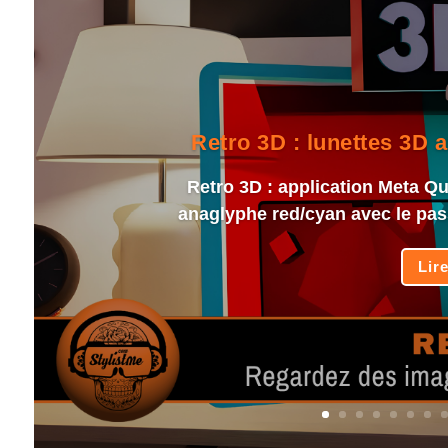
Retro 3D : lunettes 3D 
Retro 3D : application Meta Que
anaglyphe red/cyan avec le pas
Lir