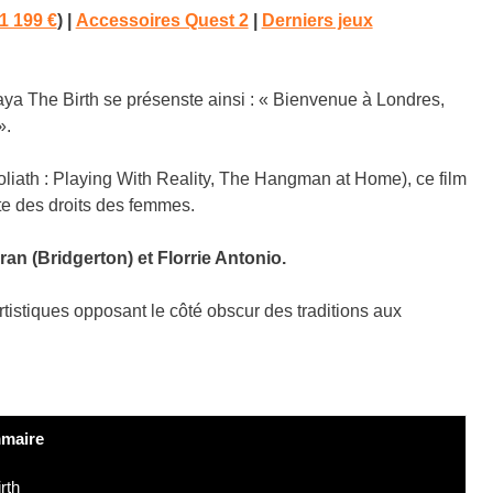
1 199 €
) |
Accessoires Quest 2
|
Derniers jeux
ya The Birth se présenste ainsi : « Bienvenue à Londres,
».
Goliath : Playing With Reality, The Hangman at Home), ce film
nte des droits des femmes.
n (Bridgerton) et Florrie Antonio.
tistiques opposant le côté obscur des traditions aux
maire
rth