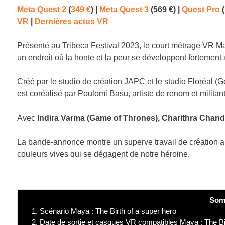
Meta Quest 2
(
349 €
)
|
Meta Quest 3
(569 €)
|
Quest Pro
(
VR
|
Dernières actus VR
Présenté au Tribeca Festival 2023, le court métrage VR Ma
un endroit où la honte et la peur se développent fortement 
Créé par le studio de création JAPC et le studio Floréal (
est coréalisé par Poulomi Basu, artiste de renom et milita
Avec I
ndira Varma (Game of Thrones), Charithra Chandra
La bande-annonce montre un superve travail de création ar
couleurs vives qui se dégagent de notre héroine.
Som
1.
Scénario Maya : The Birth of a super hero
2.
Date de sortie et casques VR compatibles Maya : The Bi