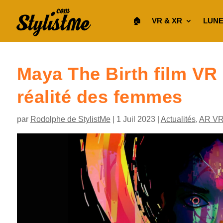
🏠︎
VR & XR
LUNE
Maya The Birth film VR 
réalité des femmes
par
Rodolphe de StylistMe
|
1 Juil 2023
|
Actualités
,
AR VR