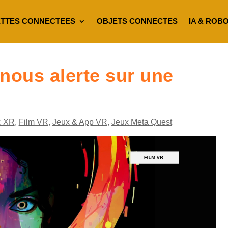
TTES CONNECTEES
OBJETS CONNECTES
IA & ROB
nous alerte sur une
 XR
,
Film VR
,
Jeux & App VR
,
Jeux Meta Quest