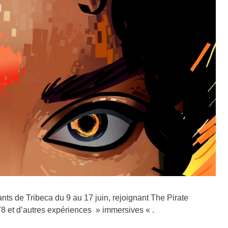
ants de Tribeca du 9 au 17 juin, rejoignant The Pirate
78 et d’autres expériences » immersives « .