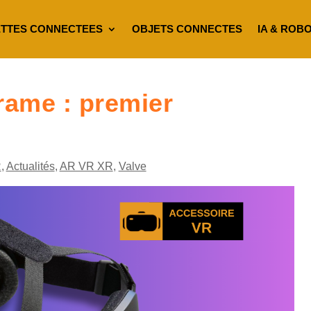
TTES CONNECTEES
OBJETS CONNECTES
IA & ROB
rame : premier
R
,
Actualités
,
AR VR XR
,
Valve