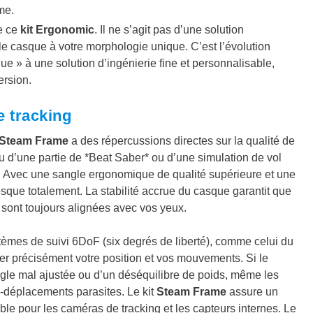
me.
de ce
kit Ergonomic
. Il ne s’agit pas d’une solution
 le casque à votre morphologie unique. C’est l’évolution
ue » à une solution d’ingénierie fine et personnalisable,
ersion.
e tracking
 Steam Frame
a des répercussions directes sur la qualité de
ieu d’une partie de *Beat Saber* ou d’une simulation de vol
té. Avec une sangle ergonomique de qualité supérieure et une
sque totalement. La stabilité accrue du casque garantit que
s sont toujours alignées avec vos yeux.
tèmes de suivi 6DoF (six degrés de liberté), comme celui du
er précisément votre position et vos mouvements. Si le
gle mal ajustée ou d’un déséquilibre de poids, même les
o-déplacements parasites. Le kit
Steam Frame
assure un
able pour les caméras de tracking et les capteurs internes. Le