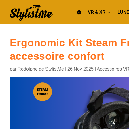
🏠︎
VR & XR
LUNE
Ergonomic Kit Steam F
accessoire confort
par
Rodolphe de StylistMe
|
26 Nov 2025
|
Accessoires V