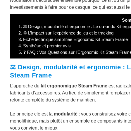
Nous allons décortiquer ensemble pourquoi ce kit ou un pro
investissements à faire pour ce casque, ce qui est aussi le
Som
1.
⚖️ Design, modularité et ergonomie : Le cœur du Kit e
2.
♻️ L’Impact sur l’expérience de jeu et le tracking
3.
Fiche technique simplifiée Ergonomic Kit Steam Frame
4.
Synthèse et premier avis
5.
❓ FAQ : Vos Questions sur l’Ergonomic Kit Steam Frame
⚖️ Design, modularité et ergonomie :
Steam Frame
L’approche du
kit ergonomique Steam Frame
est radical
fabricants d’accessoires. Au lieu de simplement remplacer l
refonte complète du système de maintien.
Le principe clé est la
modularité
: vous construisez votre c
monolithique, mais plutôt un ensemble de composants inter
vous convient le mieux..