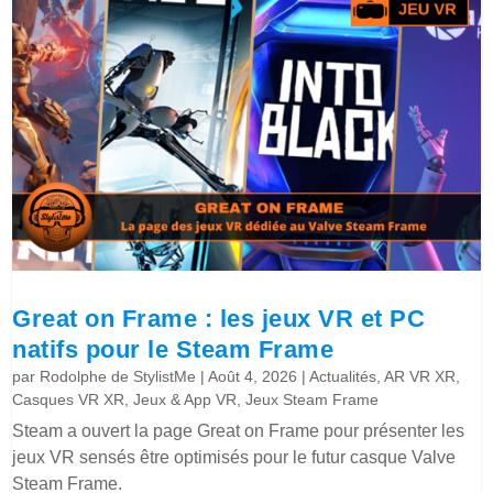
Great on Frame : les jeux VR et PC
natifs pour le Steam Frame
par
Rodolphe de StylistMe
|
Août 4, 2026
|
Actualités
,
AR VR XR
,
Casques VR XR
,
Jeux & App VR
,
Jeux Steam Frame
Steam a ouvert la page Great on Frame pour présenter les
jeux VR sensés être optimisés pour le futur casque Valve
Steam Frame.