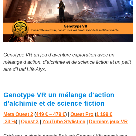
Genotype VR un jeu d’aventure exploration avec un
mélange d’action, d’alchimie et de science fiction et un petit
aire d’Half Life Alyx.
Genotype VR un mélange d’action
d’alchimie et de science fiction
Meta Quest 2
(
449 € – 479 €
) |
Quest Pro
(
1 199 €
-33 %
)
|
Quest 3
|
YouTube Stylistme
|
Derniers jeux VR