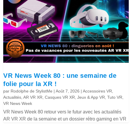
VR News Week 80 : une semaine de
folie pour la XR !
par
Rodolphe de StylistMe
|
Août 7, 2026
|
Accessoires VR
,
Actualités
,
AR VR XR
,
Casques VR XR
,
Jeux & App VR
,
Tuto VR
,
VR News Week
VR News Week 80 retour vers le futur avec les actualités
AR VR XR de la semaine et un dossier rétro gaming en VR