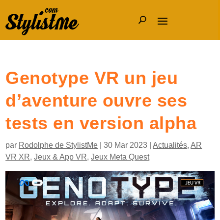
Genotype VR un jeu
d’aventure ouvre ses
tests en version alpha
par
Rodolphe de StylistMe
|
30 Mar 2023
|
Actualités
,
AR
VR XR
,
Jeux & App VR
,
Jeux Meta Quest