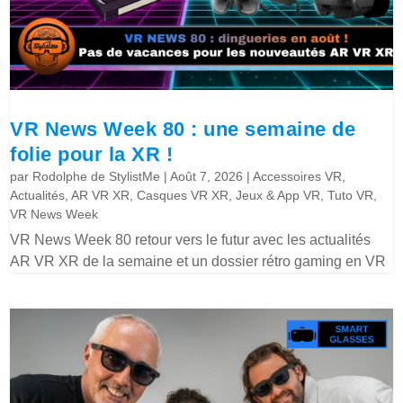
VR News Week 80 : une semaine de
folie pour la XR !
par
Rodolphe de StylistMe
|
Août 7, 2026
|
Accessoires VR
,
Actualités
,
AR VR XR
,
Casques VR XR
,
Jeux & App VR
,
Tuto VR
,
VR News Week
VR News Week 80 retour vers le futur avec les actualités
AR VR XR de la semaine et un dossier rétro gaming en VR