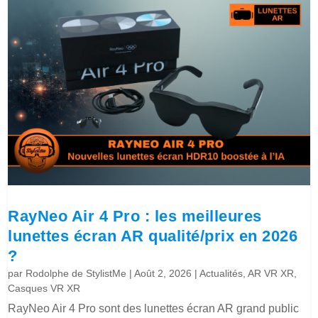
RayNeo Air 4 Pro : les meilleures
lunettes écran AR qualité/prix en 2026
?
par
Rodolphe de StylistMe
|
Août 2, 2026
|
Actualités
,
AR VR XR
,
Casques VR XR
RayNeo Air 4 Pro sont des lunettes écran AR grand public