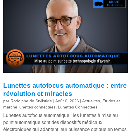
Lunettes autofocus automatique : entre
révolution et miracles
par
Rodolphe de StylistMe
|
Août 6, 2026
|
Actualités
,
Etudes et
marché lunettes connectées
,
Lunettes Connectées
Lunettes autofocus automatique : les lunettes à mise au
point automatique sont des dispositifs médicaux
électroniques qui adaptent leur puissance optique en temps