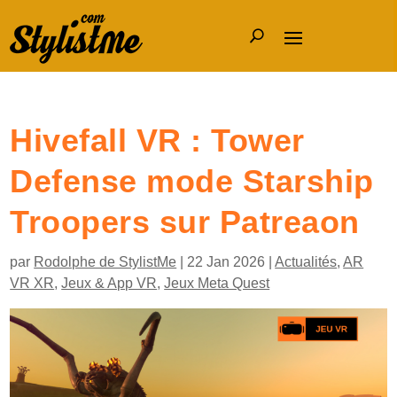
Hivefall VR : Tower
Defense mode Starship
Troopers sur Patreaon
par
Rodolphe de StylistMe
|
22 Jan 2026
|
Actualités
,
AR
VR XR
,
Jeux & App VR
,
Jeux Meta Quest