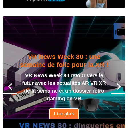
VR News Week 80 : une
semaine de folie pour la XR !
VR News Week 80 retour vers le
futur avec les actualités AR VR XR
de la semaine et un dossier rétro
gaming en VR
Lire plus