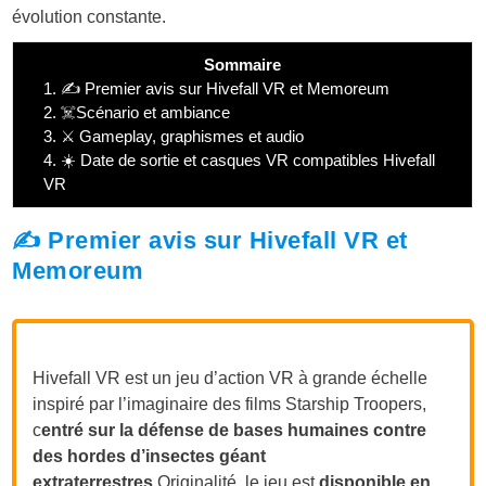
évolution constante.
Sommaire
1.
✍️ Premier avis sur Hivefall VR et Memoreum
2.
☠️Scénario et ambiance
3.
⚔️ Gameplay, graphismes et audio
4.
☀️ Date de sortie et casques VR compatibles Hivefall
VR
✍️ Premier avis sur Hivefall VR et
Memoreum
Hivefall VR est un jeu d’action VR à grande échelle
inspiré par l’imaginaire des films Starship Troopers,
c
entré sur la défense de bases humaines contre
des hordes d’insectes géant
extraterrestres
.Originalité, le jeu est
disponible en