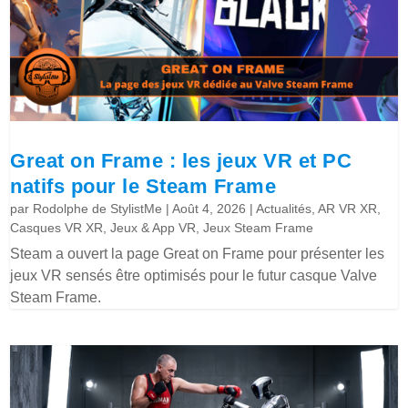
Great on Frame : les jeux VR et PC
natifs pour le Steam Frame
par
Rodolphe de StylistMe
|
Août 4, 2026
|
Actualités
,
AR VR XR
,
Casques VR XR
,
Jeux & App VR
,
Jeux Steam Frame
Steam a ouvert la page Great on Frame pour présenter les
jeux VR sensés être optimisés pour le futur casque Valve
Steam Frame.