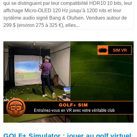
qui se distinguent par leur compatibilité HDR10 10 bits, leur
affichage Micro-OLED 120 Hz jusqu’à 1200 nits et leur
système audio signé Bang & Olufsen. Vendues autour de
299 $ (environ 275 à 325 €), elles...
GOLF+ Simulator : jouer au golf virtuel