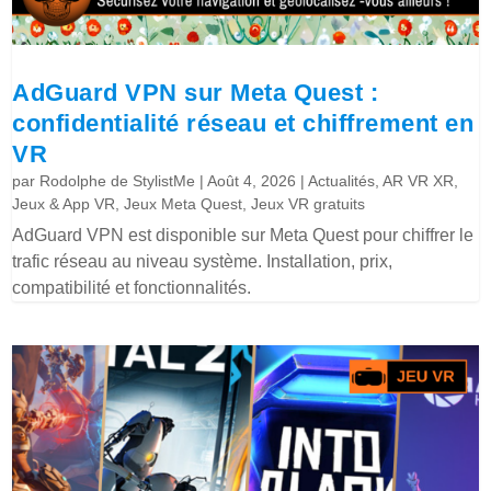
AdGuard VPN sur Meta Quest :
confidentialité réseau et chiffrement en
VR
par
Rodolphe de StylistMe
|
Août 4, 2026
|
Actualités
,
AR VR XR
,
Jeux & App VR
,
Jeux Meta Quest
,
Jeux VR gratuits
AdGuard VPN est disponible sur Meta Quest pour chiffrer le
trafic réseau au niveau système. Installation, prix,
compatibilité et fonctionnalités.