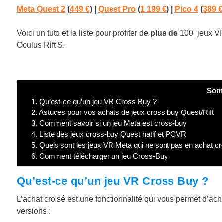
Meta Quest 2
(
449 €
) |
Quest Pro
(
1 199 €
)
|
Pico 4
(
389 
Voici un tuto et la liste pour profiter de
plus de
100 jeux VR
Oculus Rift S
.
Som
1.
Qu’est-ce qu’un jeu VR Cross Buy ?
2.
Astuces pour vos achats de jeux cross buy Quest/Rift
3.
Comment savoir si un jeu Meta est cross-buy
4.
Liste des jeux cross-buy Quest natif et PCVR
5.
Quels sont les jeux VR Meta qui ne sont pas en achat cr
6.
Comment télécharger un jeu Cross-Buy
Qu’est-ce qu’un jeu VR Cross Buy ?
L’achat croisé est une fonctionnalité qui vous permet d’ach
versions :