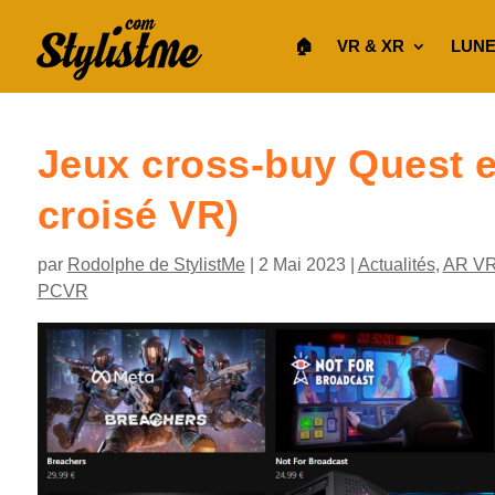
🏠︎
VR & XR
LUNE
Jeux cross-buy Quest e
croisé VR)
par
Rodolphe de StylistMe
|
2 Mai 2023
|
Actualités
,
AR V
PCVR