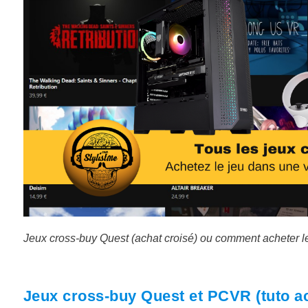
Jeux cross-buy Quest (achat croisé) ou comment acheter le 
Jeux cross-buy Quest et PCVR (tuto a