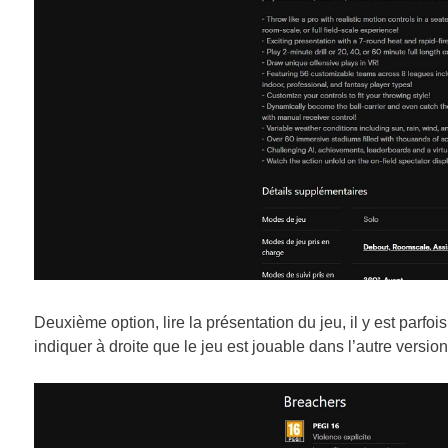
Deuxième option, lire la présentation du jeu, il y est parfois
indiquer à droite que le jeu est jouable dans l’autre version