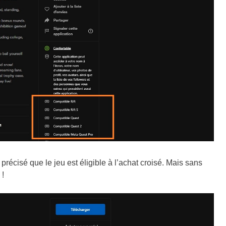
 précisé que le jeu est éligible à l’achat croisé. Mais sans
 !