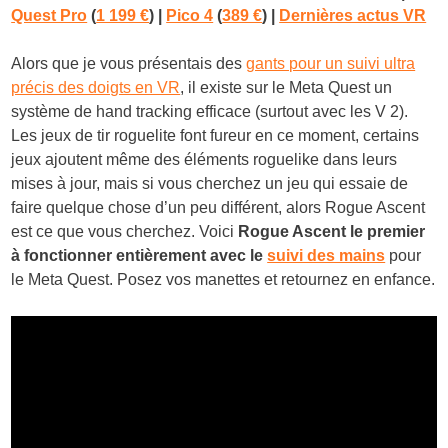
Quest Pro
(
1 199 €
)
|
Pico 4
(
389 €
) |
Dernières actus VR
Alors que je vous présentais des
gants pour un suivi ultra
précis des doigts en VR
, il existe sur le Meta Quest un
système de hand tracking efficace (surtout avec les V 2).
Les jeux de tir roguelite font fureur en ce moment, certains
jeux ajoutent même des éléments roguelike dans leurs
mises à jour, mais si vous cherchez un jeu qui essaie de
faire quelque chose d’un peu différent, alors Rogue Ascent
est ce que vous cherchez. Voici
Rogue Ascent le premier
à fonctionner entièrement avec le
suivi des mains
pour
le Meta Quest. Posez vos manettes et retournez en enfance.