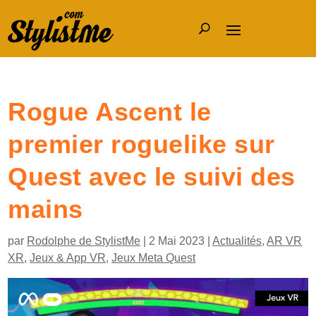
Rogue Ascent le
premier roguelike sur
Quest avec le suivi des
mains
par
Rodolphe de StylistMe
|
2 Mai 2023
|
Actualités
,
AR VR
XR
,
Jeux & App VR
,
Jeux Meta Quest