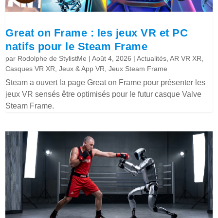
Great on Frame : les jeux VR et PC
natifs pour le Steam Frame
par
Rodolphe de StylistMe
|
Août 4, 2026
|
Actualités
,
AR VR XR
,
Casques VR XR
,
Jeux & App VR
,
Jeux Steam Frame
Steam a ouvert la page Great on Frame pour présenter les
jeux VR sensés être optimisés pour le futur casque Valve
Steam Frame.