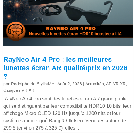
RayNeo Air 4 Pro : les meilleures
lunettes écran AR qualité/prix en 2026
?
par
Rodolphe de StylistMe
|
Août 2, 2026
|
Actualités
,
AR VR XR
,
Casques VR XR
RayNeo Air 4 Pro sont des lunettes écran AR grand public
qui se distinguent par leur compatibilité HDR10 10 bits, leur
affichage Micro-OLED 120 Hz jusqu’à 1200 nits et leur
système audio signé Bang & Olufsen. Vendues autour de
299 $ (environ 275 à 325 €), elles...