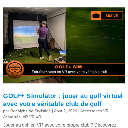
GOLF+ Simulator : jouer au golf virtuel
avec votre véritable club de golf
par
Rodolphe de StylistMe
|
Août 2, 2026
|
Accessoires VR
,
Actualités
,
AR VR XR
Jouer au golf en VR avec votre propre club ? Découvrez