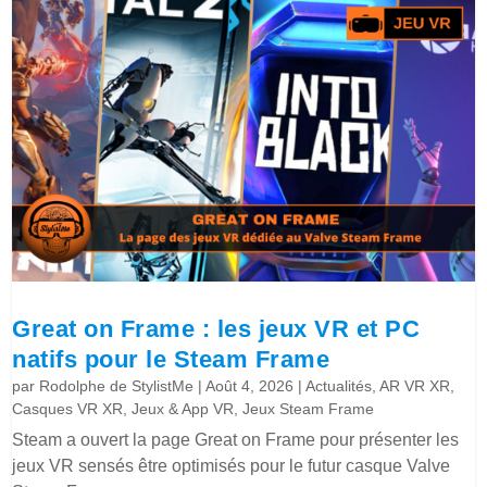
Great on Frame : les jeux VR et PC
natifs pour le Steam Frame
par
Rodolphe de StylistMe
|
Août 4, 2026
|
Actualités
,
AR VR XR
,
Casques VR XR
,
Jeux & App VR
,
Jeux Steam Frame
Steam a ouvert la page Great on Frame pour présenter les
jeux VR sensés être optimisés pour le futur casque Valve