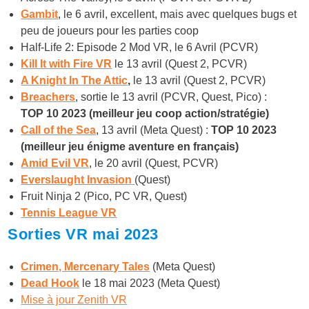
Gambit
, le 6 avril, excellent, mais avec quelques bugs et
peu de joueurs pour les parties coop
Half-Life 2: Episode 2 Mod VR, le 6 Avril (PCVR)
Kill It with Fire VR
le 13 avril (Quest 2, PCVR)
A Knight In The Attic
,
le 13 avril (Quest 2, PCVR)
Breachers
, sortie le 13 avril (PCVR, Quest, Pico) :
TOP 10 2023 (meilleur jeu coop action/stratégie)
Call of the Sea
, 13 avril (Meta Quest) :
TOP 10 2023
(meilleur jeu énigme aventure en français)
Amid Evil VR
, le 20 avril (Quest, PCVR)
Everslaught Invasion
(Quest)
Fruit Ninja 2 (Pico, PC VR, Quest)
Tennis League VR
Sorties VR mai 2023
Crimen, Mercenary Tales
(Meta Quest)
Dead Hook
le 18 mai 2023 (Meta Quest)
Mise à jour Zenith VR