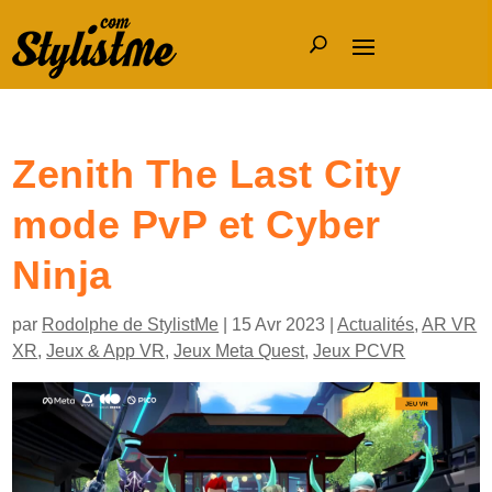
Zenith The Last City
mode PvP et Cyber
Ninja
par
Rodolphe de StylistMe
|
15 Avr 2023
|
Actualités
,
AR VR
XR
,
Jeux & App VR
,
Jeux Meta Quest
,
Jeux PCVR