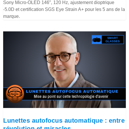
Sony Micro-OLED 146″, 120 Hz, ajustement dioptrique
-5.0D et certification SGS Eye Strain A+ pour les 5 ans de la
marque.
Lunettes autofocus automatique : entre
révolution et miracles