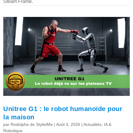
Steam Frame.
Unitree G1 : le robot humanoïde pour
la maison
par
Rodolphe de StylistMe
|
Août 4, 2026
|
Actualités
,
IA &
Robotique