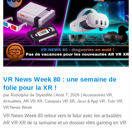
VR News Week 80 : une semaine de
folie pour la XR !
par
Rodolphe de StylistMe
|
Août 7, 2026
|
Accessoires VR
,
Actualités
,
AR VR XR
,
Casques VR XR
,
Jeux & App VR
,
Tuto VR
,
VR News Week
VR News Week 80 retour vers le futur avec les actualités
AR VR XR de la semaine et un dossier rétro gaming en VR