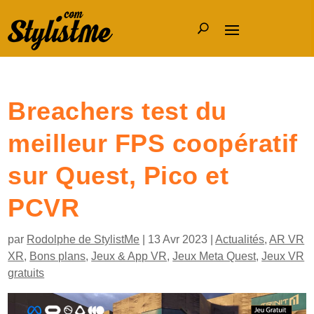
Breachers test du
meilleur FPS coopératif
sur Quest, Pico et
PCVR
par
Rodolphe de StylistMe
|
13 Avr 2023
|
Actualités
,
AR VR
XR
,
Bons plans
,
Jeux & App VR
,
Jeux Meta Quest
,
Jeux VR
gratuits