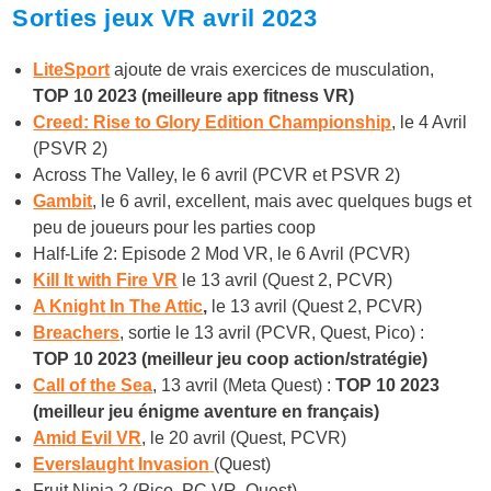
Sorties jeux VR avril 2023
LiteSport
ajoute de vrais exercices de musculation,
TOP 10 2023 (meilleure app fitness VR)
Creed: Rise to Glory Edition Championship
, le 4 Avril
(PSVR 2)
Across The Valley, le 6 avril (PCVR et PSVR 2)
Gambit
, le 6 avril, excellent, mais avec quelques bugs et
peu de joueurs pour les parties coop
Half-Life 2: Episode 2 Mod VR, le 6 Avril (PCVR)
Kill It with Fire VR
le 13 avril (Quest 2, PCVR)
A Knight In The Attic
,
le 13 avril (Quest 2, PCVR)
Breachers
, sortie le 13 avril (PCVR, Quest, Pico) :
TOP 10 2023 (meilleur jeu coop action/stratégie)
Call of the Sea
, 13 avril (Meta Quest) :
TOP 10 2023
(meilleur jeu énigme aventure en français)
Amid Evil VR
, le 20 avril (Quest, PCVR)
Everslaught Invasion
(Quest)
Fruit Ninja 2 (Pico, PC VR, Quest)