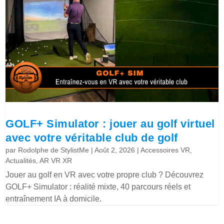
GOLF+ Simulator : jouer au golf virtuel
avec votre véritable club de golf
par
Rodolphe de StylistMe
|
Août 2, 2026
|
Accessoires VR
,
Actualités
,
AR VR XR
Jouer au golf en VR avec votre propre club ? Découvrez
GOLF+ Simulator : réalité mixte, 40 parcours réels et
entraînement IA à domicile.