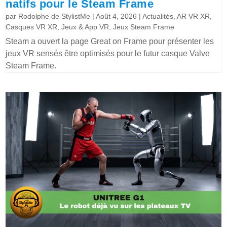
natifs pour le Steam Frame
par
Rodolphe de StylistMe
|
Août 4, 2026
|
Actualités
,
AR VR XR
,
Casques VR XR
,
Jeux & App VR
,
Jeux Steam Frame
Steam a ouvert la page Great on Frame pour présenter les
jeux VR sensés être optimisés pour le futur casque Valve
Steam Frame.