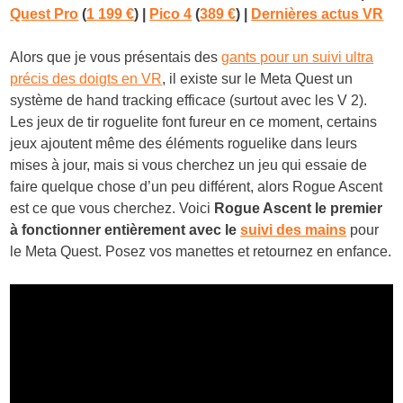
Quest Pro
(
1 199 €
)
|
Pico 4
(
389 €
) |
Dernières actus VR
Alors que je vous présentais des
gants pour un suivi ultra
précis des doigts en VR
, il existe sur le Meta Quest un
système de hand tracking efficace (surtout avec les V 2).
Les jeux de tir roguelite font fureur en ce moment, certains
jeux ajoutent même des éléments roguelike dans leurs
mises à jour, mais si vous cherchez un jeu qui essaie de
faire quelque chose d’un peu différent, alors Rogue Ascent
est ce que vous cherchez. Voici
Rogue Ascent le premier
à fonctionner entièrement avec le
suivi des mains
pour
le Meta Quest. Posez vos manettes et retournez en enfance.