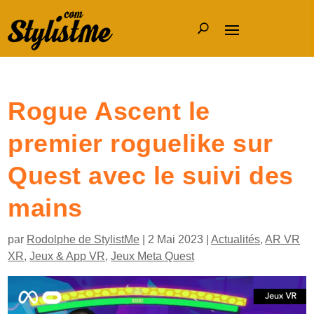
Rogue Ascent le
premier roguelike sur
Quest avec le suivi des
mains
par
Rodolphe de StylistMe
|
2 Mai 2023
|
Actualités
,
AR VR
XR
,
Jeux & App VR
,
Jeux Meta Quest