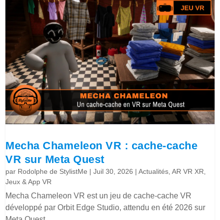
Mecha Chameleon VR : cache-cache
VR sur Meta Quest
par
Rodolphe de StylistMe
|
Juil 30, 2026
|
Actualités
,
AR VR XR
,
Jeux & App VR
Mecha Chameleon VR est un jeu de cache-cache VR
développé par Orbit Edge Studio, attendu en été 2026 sur
Meta Quest.