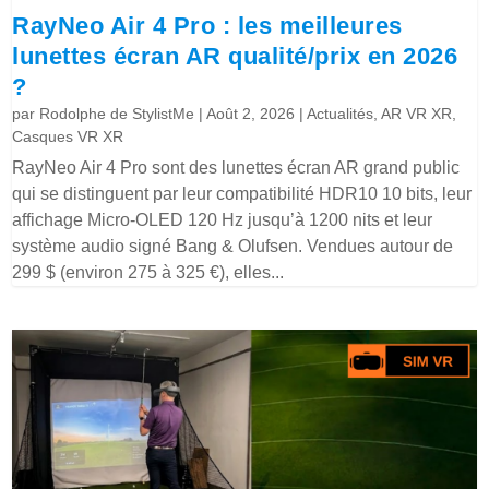
RayNeo Air 4 Pro : les meilleures
lunettes écran AR qualité/prix en 2026
?
par
Rodolphe de StylistMe
|
Août 2, 2026
|
Actualités
,
AR VR XR
,
Casques VR XR
RayNeo Air 4 Pro sont des lunettes écran AR grand public
qui se distinguent par leur compatibilité HDR10 10 bits, leur
affichage Micro-OLED 120 Hz jusqu’à 1200 nits et leur
système audio signé Bang & Olufsen. Vendues autour de
299 $ (environ 275 à 325 €), elles...