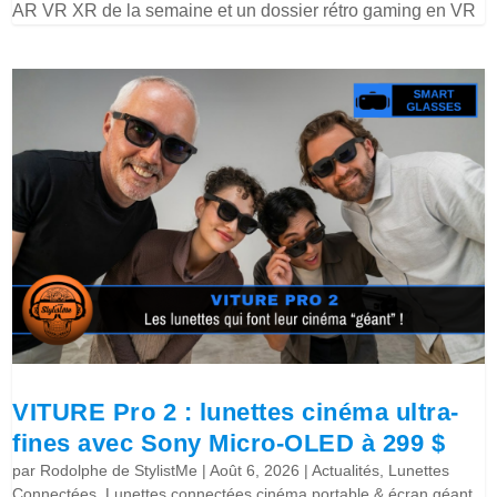
AR VR XR de la semaine et un dossier rétro gaming en VR
VITURE Pro 2 : lunettes cinéma ultra-
fines avec Sony Micro-OLED à 299 $
par
Rodolphe de StylistMe
|
Août 6, 2026
|
Actualités
,
Lunettes
Connectées
,
Lunettes connectées cinéma portable & écran géant