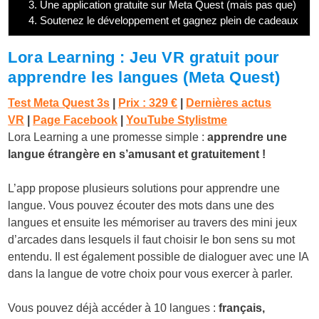
3.
Une application gratuite sur Meta Quest (mais pas que)
4.
Soutenez le développement et gagnez plein de cadeaux
Lora Learning : Jeu VR gratuit pour
apprendre les langues (Meta Quest)
Test Meta Quest 3s
|
Prix : 329 €
|
Dernières actus
VR
|
Page Facebook
|
YouTube Stylistme
Lora Learning a une promesse simple :
apprendre une
langue étrangère en s’amusant et gratuitement !
L’app propose plusieurs solutions pour apprendre une
langue. Vous pouvez écouter des mots dans une des
langues et ensuite les mémoriser au travers des mini jeux
d’arcades dans lesquels il faut choisir le bon sens su mot
entendu. Il est également possible de dialoguer avec une IA
dans la langue de votre choix pour vous exercer à parler.
Vous pouvez déjà accéder à 10 langues :
français,