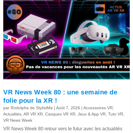
VR News Week 80 : une semaine de
folie pour la XR !
par
Rodolphe de StylistMe
|
Août 7, 2026
|
Accessoires VR
,
Actualités
,
AR VR XR
,
Casques VR XR
,
Jeux & App VR
,
Tuto VR
,
VR News Week
VR News Week 80 retour vers le futur avec les actualités