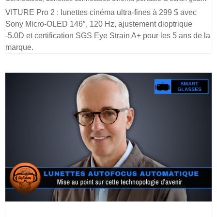
VITURE Pro 2 : lunettes cinéma ultra-fines à 299 $ avec
Sony Micro-OLED 146″, 120 Hz, ajustement dioptrique
-5.0D et certification SGS Eye Strain A+ pour les 5 ans de la
marque.