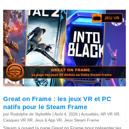
Great on Frame : les jeux VR et PC
natifs pour le Steam Frame
par
Rodolphe de StylistMe
|
Août 4, 2026
|
Actualités
,
AR VR XR
,
Casques VR XR
,
Jeux & App VR
,
Jeux Steam Frame
Steam a ouvert la page Great on Frame pour présenter les