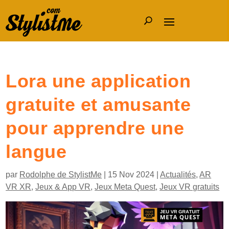
Lora une application
gratuite et amusante
pour apprendre une
langue
par
Rodolphe de StylistMe
|
15 Nov 2024
|
Actualités
,
AR
VR XR
,
Jeux & App VR
,
Jeux Meta Quest
,
Jeux VR gratuits