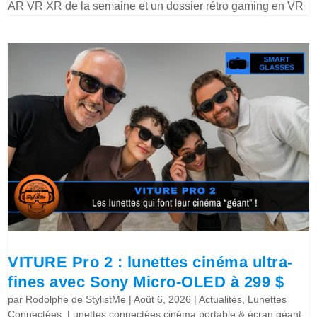
AR VR XR de la semaine et un dossier rétro gaming en VR
VITURE Pro 2 : lunettes cinéma ultra-
fines avec Sony Micro-OLED à 299 $
par
Rodolphe de StylistMe
|
Août 6, 2026
|
Actualités
,
Lunettes
Connectées
,
Lunettes connectées cinéma portable & écran géant