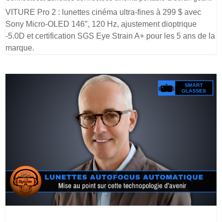
VITURE Pro 2 : lunettes cinéma ultra-fines à 299 $ avec
Sony Micro-OLED 146″, 120 Hz, ajustement dioptrique
-5.0D et certification SGS Eye Strain A+ pour les 5 ans de la
marque.