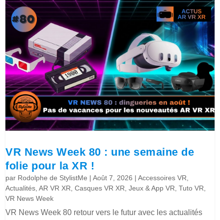
VR News Week 80 : une semaine de
folie pour la XR !
par
Rodolphe de StylistMe
|
Août 7, 2026
|
Accessoires VR
,
Actualités
,
AR VR XR
,
Casques VR XR
,
Jeux & App VR
,
Tuto VR
,
VR News Week
VR News Week 80 retour vers le futur avec les actualités