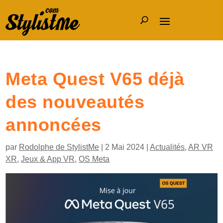
Meta Quest V65 déjà
des nouveautés
annoncées
par
Rodolphe de StylistMe
|
2 Mai 2024
|
Actualités
,
AR VR
XR
,
Jeux & App VR
,
OS Meta