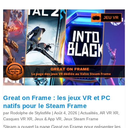
Great on Frame : les jeux VR et PC
natifs pour le Steam Frame
par
Rodolphe de StylistMe
|
Août 4, 2026
|
Actualités
,
AR VR XR
,
Casques VR XR
,
Jeux & App VR
,
Jeux Steam Frame
Steam a ouvert la page Great on Frame pour présenter les