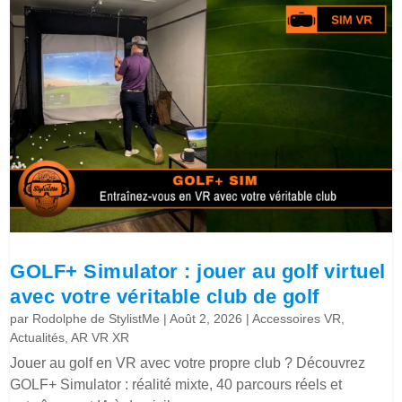
GOLF+ Simulator : jouer au golf virtuel
avec votre véritable club de golf
par
Rodolphe de StylistMe
|
Août 2, 2026
|
Accessoires VR
,
Actualités
,
AR VR XR
Jouer au golf en VR avec votre propre club ? Découvrez
GOLF+ Simulator : réalité mixte, 40 parcours réels et