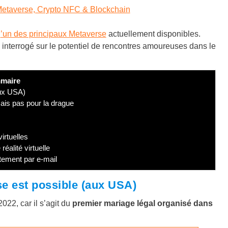
Metaverse, Crypto NFC & Blockchain
l
’un des principaux Metaverse
actuellement disponibles.
s interrogé sur le potentiel de rencontres amoureuses dans le
maire
aux USA)
ais pas pour la drague
irtuelles
alité virtuelle
tement par e-mail
e est possible (aux USA)
022, car il s’agit du
premier mariage légal organisé dans