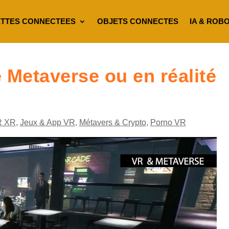
TTES CONNECTEES
OBJETS CONNECTES
IA & ROB
 Metaverse ou en réalité
R XR
,
Jeux & App VR
,
Métavers & Crypto
,
Porno VR