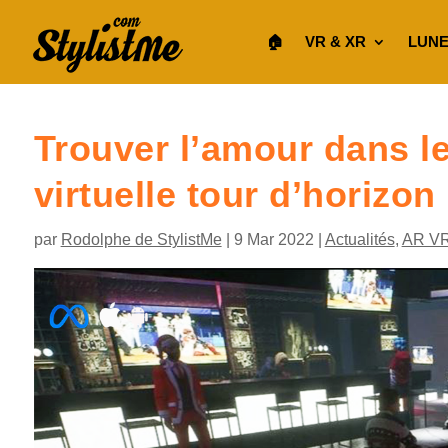
🏠︎
VR & XR
LUNE
Trouver l’amour dans le
virtuelle tour d’horizon
par
Rodolphe de StylistMe
|
9 Mar 2022
|
Actualités
,
AR V