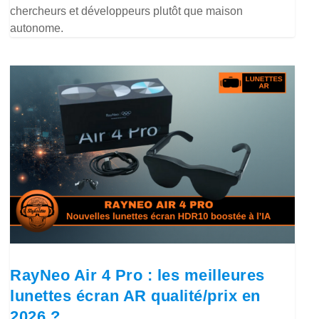
chercheurs et développeurs plutôt que maison
autonome.
RayNeo Air 4 Pro : les meilleures
lunettes écran AR qualité/prix en
2026 ?