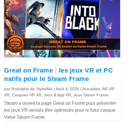
Great on Frame : les jeux VR et PC
natifs pour le Steam Frame
par
Rodolphe de StylistMe
|
Août 4, 2026
|
Actualités
,
AR VR
XR
,
Casques VR XR
,
Jeux & App VR
,
Jeux Steam Frame
Steam a ouvert la page Great on Frame pour présenter
les jeux VR sensés être optimisés pour le futur casque
Valve Steam Frame.