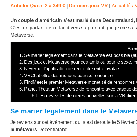
Acheter
Quest 2 à
349 €
|
Derniers jeux VR
|
Actualités 
Un
couple d’américain s’est marié dans Decentraland
, 
C’est en partant de ce fait divers surprenant que je me sui
Metaverse.
Som
1.
Se marier légalement dans le Metaverse est possible (
2.
Des jeux et Metaverse pour des amis ou pour le sexe, m
3.
Nevernet l’application de rencontre entre avatars
4.
VRChat offre des mondes pour se rencontrer
5.
FindMeet le premier Metaverse monétisé de rencontres v
6.
Planet Theta un Metaverse de rencontre avec casque de ré
6.1.
Recevez les dernières nouvelles sur la VR direc
Se marier légalement dans le Metavers
Je reviens sur cet évènement qui s’est déroulé le 5 février 2
le métavers
Decentraland.