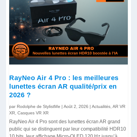
RayNeo Air 4 Pro : les meilleures
lunettes écran AR qualité/prix en
2026 ?
par
Rodolphe de StylistMe
|
Août 2, 2026
|
Actualités
,
AR VR
XR
,
Casques VR XR
RayNeo Air 4 Pro sont des lunettes écran AR grand
public qui se distinguent par leur compatibilité HDR10
10 bits, leur affichage Micro-OLED 120 Hz jusqu’à