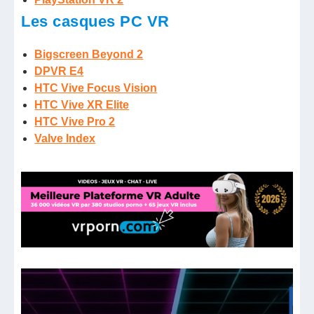
Les casques PC VR
Bigscreen Beyond 2
DPVR E4
HTC Vive Focus Vision
HTC Vive XR Elite
HTC Vive Pro 2
Valve Index