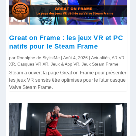
Great on Frame : les jeux VR et PC
natifs pour le Steam Frame
par
Rodolphe de StylistMe
|
Août 4, 2026
|
Actualités
,
AR VR
XR
,
Casques VR XR
,
Jeux & App VR
,
Jeux Steam Frame
Steam a ouvert la page Great on Frame pour présenter
les jeux VR sensés être optimisés pour le futur casque
Valve Steam Frame.