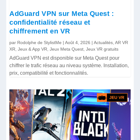
AdGuard VPN sur Meta Quest :
confidentialité réseau et
chiffrement en VR
par
Rodolphe de StylistMe
|
Août 4, 2026
|
Actualités
,
AR VR
XR
,
Jeux & App VR
,
Jeux Meta Quest
,
Jeux VR gratuits
AdGuard VPN est disponible sur Meta Quest pour
chiffrer le trafic réseau au niveau système. Installation,
prix, compatibilité et fonctionnalités.