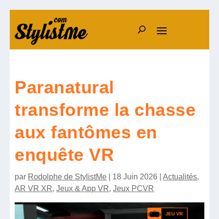
Paranatural
transforme la chasse
aux fantômes en
enquête VR
par
Rodolphe de StylistMe
|
18 Juin 2026
|
Actualités
,
AR VR XR
,
Jeux & App VR
,
Jeux PCVR