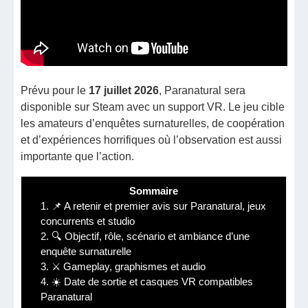
Prévu pour le
17 juillet 2026
, Paranatural sera
disponible sur Steam avec un support VR. Le jeu cible
les amateurs d’enquêtes surnaturelles, de coopération
et d’expériences horrifiques où l’observation est aussi
importante que l’action.
Sommaire
1.
📌 A retenir et premier avis sur Paranatural, jeux
concurrents et studio
2.
🔍 Objectif, rôle, scénario et ambiance d’une
enquête surnaturelle
3.
⚔️ Gameplay, graphismes et audio
4.
☀️ Date de sortie et casques VR compatibles
Paranatural