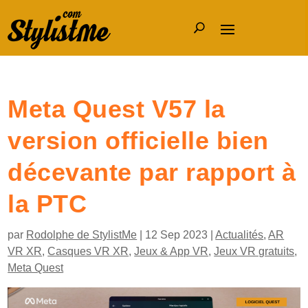
Meta Quest V57 la
version officielle bien
décevante par rapport à
la PTC
par
Rodolphe de StylistMe
|
12 Sep 2023
|
Actualités
,
AR
VR XR
,
Casques VR XR
,
Jeux & App VR
,
Jeux VR gratuits
,
Meta Quest