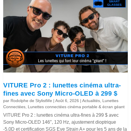
VITURE Pro 2 : lunettes cinéma ultra-
fines avec Sony Micro-OLED à 299 $
par
Rodolphe de StylistMe
|
Août 6, 2026
|
Actualités
,
Lunettes
Connectées
,
Lunettes connectées cinéma portable & écran géant
VITURE Pro 2 : lunettes cinéma ultra-fines à 299 $ avec
Sony Micro-OLED 146″, 120 Hz, ajustement dioptrique
-5.0D et certification SGS Eye Strain A+ pour les 5 ans de la