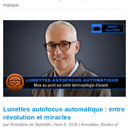
marque.
Lunettes autofocus automatique : entre
révolution et miracles
par
Rodolphe de StylistMe
|
Août 6, 2026
|
Actualités
,
Etudes et