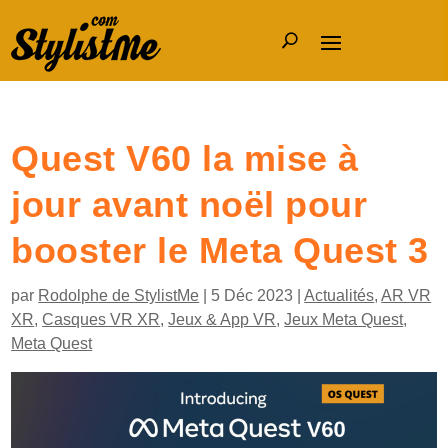
Quest V60 la mise à
jour avant noël pour
booster le Meta Quest 3
par
Rodolphe de StylistMe
|
5 Déc 2023
|
Actualités
,
AR VR
XR
,
Casques VR XR
,
Jeux & App VR
,
Jeux Meta Quest
,
Meta Quest