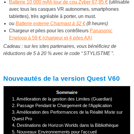
Batterie 10 000 mAh tour de cou Zyber 67,95 €
(utilisable
avec tous les casques VR autonomes, smartphones
tablettes), très agréable à porter, un must.
ou
Batterie externe Charmast à 32 €
(8 heures)
Chargeur et piles pour les contrôleurs
Panasonic
Eneloop à 59 € (chargeur et 4 piles AA)
Cadeau : sur les sites partenaires, vous bénéficiez de
réductions de 5 à 20 % avec le code “ STYLISTME ”.
Nouveautés de la version Quest V60
Sommaire
1.
Amélioration de la gestion des Limites (Guardian)
2.
Passage Pendant le Chargement de l’Application
3.
Amélioration des Performances de la Réalité Mixte sur
Quest Pro
4.
Destinations de Horizon Worlds dans la Bibliothèque
5.
Nouveaux Environnements pour l’accueil