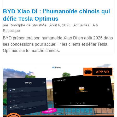
BYD Xiao Di : l’humanoïde chinois qui
défie Tesla Optimus
par
Rodolphe de StylistMe
|
Août 6, 2026
|
Actualités
,
IA &
Robotique
BYD présentera son humanoïde Xiao Di en août 2026 dans
ses concessions pour accueillir les clients et défier Tesla
Optimus sur le marché chinois.