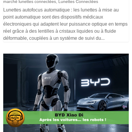
marché lunettes connectées
,
Lunettes Connectées
Lunettes autofocus automatique : les lunettes à mise au
point automatique sont des dispositifs médicaux
électroniques qui adaptent leur puissance optique en temps
réel grâce à des lentilles à cristaux liquides ou à fluide
déformable, couplées à un système de suivi du...