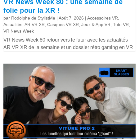
VR News Week 80 : une semaine de
folie pour la XR !
par
Rodolphe de StylistMe
|
Août 7, 2026
|
Accessoires VR
,
Actualités
,
AR VR XR
,
Casques VR XR
,
Jeux & App VR
,
Tuto VR
,
VR News Week
VR News Week 80 retour vers le futur avec les actualités
AR VR XR de la semaine et un dossier rétro gaming en VR