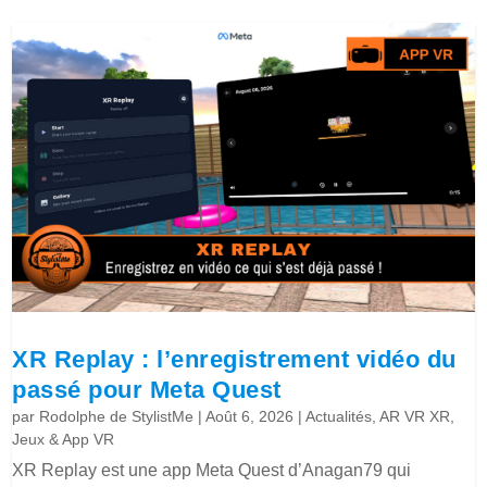
XR Replay : l’enregistrement vidéo du
passé pour Meta Quest
par
Rodolphe de StylistMe
|
Août 6, 2026
|
Actualités
,
AR VR XR
,
Jeux & App VR
XR Replay est une app Meta Quest d’Anagan79 qui