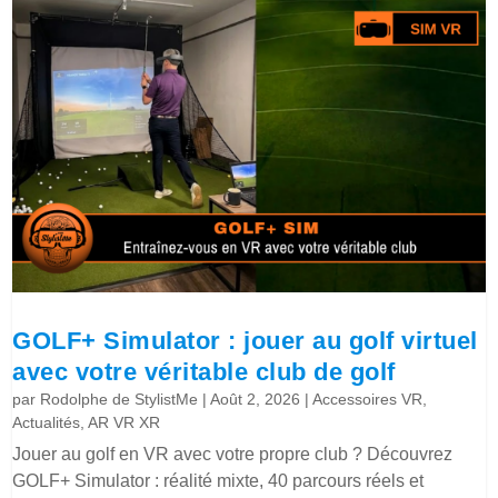
GOLF+ Simulator : jouer au golf virtuel
avec votre véritable club de golf
par
Rodolphe de StylistMe
|
Août 2, 2026
|
Accessoires VR
,
Actualités
,
AR VR XR
Jouer au golf en VR avec votre propre club ? Découvrez
GOLF+ Simulator : réalité mixte, 40 parcours réels et