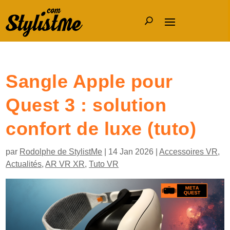
Sangle Apple pour
Quest 3 : solution
confort de luxe (tuto)
par
Rodolphe de StylistMe
|
14 Jan 2026
|
Accessoires VR
,
Actualités
,
AR VR XR
,
Tuto VR