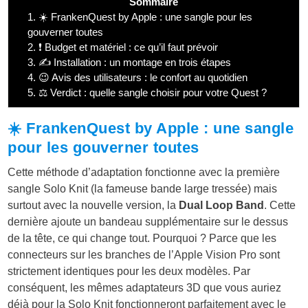
Sommaire
1.
☀️ FrankenQuest by Apple : une sangle pour les
gouverner toutes
2.
❗ Budget et matériel : ce qu’il faut prévoir
3.
✍️ Installation : un montage en trois étapes
4.
😉 Avis des utilisateurs : le confort au quotidien
5.
⚖️ Verdict : quelle sangle choisir pour votre Quest ?
☀️ FrankenQuest by Apple : une sangle
pour les gouverner toutes
Cette méthode d’adaptation fonctionne avec la première
sangle Solo Knit (la fameuse bande large tressée) mais
surtout avec la nouvelle version, la
Dual Loop Band
. Cette
dernière ajoute un bandeau supplémentaire sur le dessus
de la tête, ce qui change tout. Pourquoi ? Parce que les
connecteurs sur les branches de l’Apple Vision Pro sont
strictement identiques pour les deux modèles. Par
conséquent, les mêmes adaptateurs 3D que vous auriez
déjà pour la Solo Knit fonctionneront parfaitement avec le