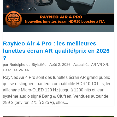
RayNeo Air 4 Pro : les meilleures
lunettes écran AR qualité/prix en 2026
?
par
Rodolphe de StylistMe
|
Août 2, 2026
|
Actualités
,
AR VR XR
,
Casques VR XR
RayNeo Air 4 Pro sont des lunettes écran AR grand public
qui se distinguent par leur compatibilité HDR10 10 bits, leur
affichage Micro-OLED 120 Hz jusqu’à 1200 nits et leur
système audio signé Bang & Olufsen. Vendues autour de
299 $ (environ 275 à 325 €), elles...