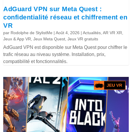
AdGuard VPN sur Meta Quest :
confidentialité réseau et chiffrement en
VR
par
Rodolphe de StylistMe
|
Août 4, 2026
|
Actualités
,
AR VR XR
,
Jeux & App VR
,
Jeux Meta Quest
,
Jeux VR gratuits
AdGuard VPN est disponible sur Meta Quest pour chiffrer le
trafic réseau au niveau système. Installation, prix,
compatibilité et fonctionnalités.