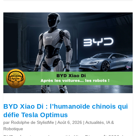
BYD Xiao Di : l’humanoïde chinois qui
défie Tesla Optimus
par
Rodolphe de StylistMe
|
Août 6, 2026
|
Actualités
,
IA &
Robotique