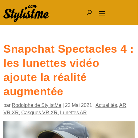
Snapchat Spectacles 4 :
les lunettes vidéo
ajoute la réalité
augmentée
par
Rodolphe de StylistMe
|
22 Mai 2021
|
Actualités
,
AR
VR XR
,
Casques VR XR
,
Lunettes AR