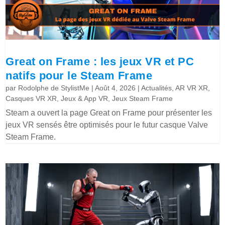
Great on Frame : les jeux VR et PC
natifs pour le Steam Frame
par
Rodolphe de StylistMe
|
Août 4, 2026
|
Actualités
,
AR VR XR
,
Casques VR XR
,
Jeux & App VR
,
Jeux Steam Frame
Steam a ouvert la page Great on Frame pour présenter les
jeux VR sensés être optimisés pour le futur casque Valve
Steam Frame.