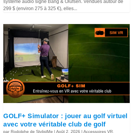
système audio signé Bang & Olufsen. Vendues autour de
299 $ (environ 275 à 325 €), elles...
GOLF+ Simulator : jouer au golf virtuel
avec votre véritable club de golf
par
Rodolphe de StylistMe
|
Août 2, 2026
|
Accessoires VR
,