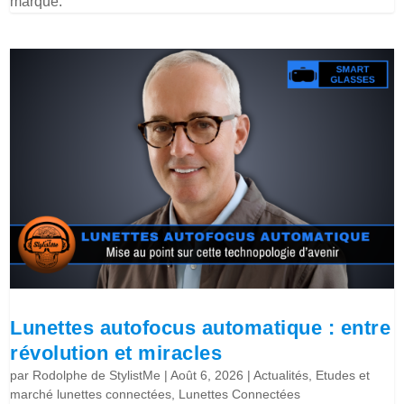
marque.
Lunettes autofocus automatique : entre
révolution et miracles
par
Rodolphe de StylistMe
|
Août 6, 2026
|
Actualités
,
Etudes et
marché lunettes connectées
,
Lunettes Connectées