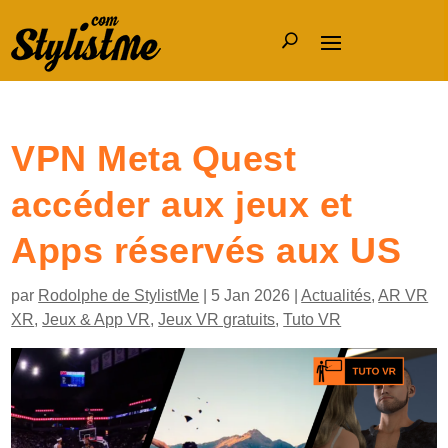
VPN Meta Quest
accéder aux jeux et
Apps réservés aux US
par
Rodolphe de StylistMe
|
5 Jan 2026
|
Actualités
,
AR VR
XR
,
Jeux & App VR
,
Jeux VR gratuits
,
Tuto VR