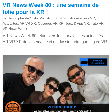
VR News Week 80 : une semaine de
folie pour la XR !
par
Rodolphe de StylistMe
|
Août 7, 2026
|
Accessoires VR
,
Actualités
,
AR VR XR
,
Casques VR XR
,
Jeux & App VR
,
Tuto VR
,
VR News Week
VR News Week 80 retour vers le futur avec les actualités
AR VR XR de la semaine et un dossier rétro gaming en VR