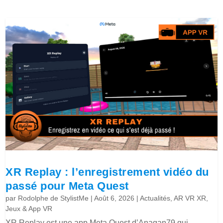
XR Replay : l’enregistrement vidéo du
passé pour Meta Quest
par
Rodolphe de StylistMe
|
Août 6, 2026
|
Actualités
,
AR VR XR
,
Jeux & App VR
XR Replay est une app Meta Quest d’Anagan79 qui