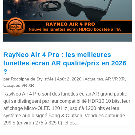
RayNeo Air 4 Pro : les meilleures
lunettes écran AR qualité/prix en 2026
?
par
Rodolphe de StylistMe
|
Août 2, 2026
|
Actualités
,
AR VR XR
,
Casques VR XR
RayNeo Air 4 Pro sont des lunettes écran AR grand public
qui se distinguent par leur compatibilité HDR10 10 bits, leur
affichage Micro-OLED 120 Hz jusqu’à 1200 nits et leur
système audio signé Bang & Olufsen. Vendues autour de
299 $ (environ 275 à 325 €), elles...