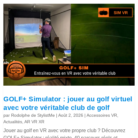
GOLF+ Simulator : jouer au golf virtuel
avec votre véritable club de golf
par
Rodolphe de StylistMe
|
Août 2, 2026
|
Accessoires VR
,
Actualités
,
AR VR XR
Jouer au golf en VR avec votre propre club ? Découvrez
GOLF+ Simulator : réalité mixte, 40 parcours réels et