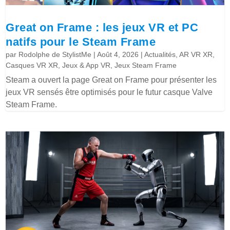
Great on Frame : les jeux VR et PC
natifs pour le Steam Frame
par
Rodolphe de StylistMe
|
Août 4, 2026
|
Actualités
,
AR VR XR
,
Casques VR XR
,
Jeux & App VR
,
Jeux Steam Frame
Steam a ouvert la page Great on Frame pour présenter les
jeux VR sensés être optimisés pour le futur casque Valve
Steam Frame.