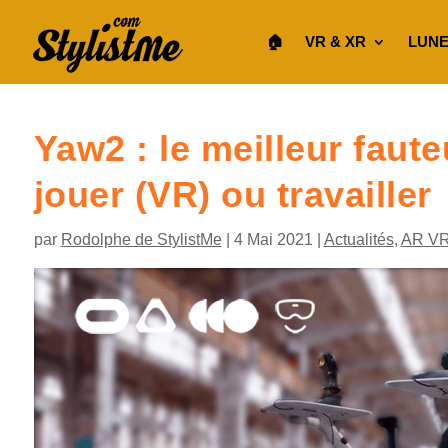
🏠︎
VR & XR
LUNE
Yaw2 : le meilleur faut
jouer (VR) ou travailler
par
Rodolphe de StylistMe
|
4 Mai 2021
|
Actualités
,
AR V