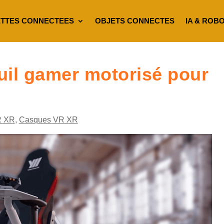
TTES CONNECTEES
OBJETS CONNECTES
IA & ROB
euil gamer motorisé pour
R XR
,
Casques VR XR