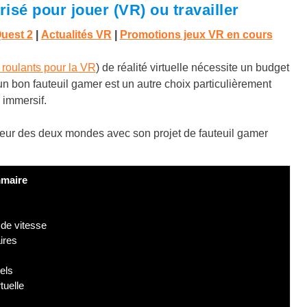
isé pour jouer (VR) ou travailler
Quest 2
|
Actualités VR
|
Promotions jeux VR en cours
is roulants pour la VR
) de réalité virtuelle nécessite un budget
r un bon fauteuil gamer est un autre choix particulièrement
 immersif.
leur des deux mondes avec son projet de fauteuil gamer
maire
 de vitesse
ires
els
tuelle