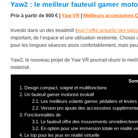
Yaw2 : le meilleur fauteuil gamer motor
Prix à partir de 900 €
|
Yaw VR
|
Meilleurs accessoires 
Investir dans un des treadmill (
voir l’offre actuelle des tap
important, de l’espace et une utilisation restreinte. Choisi
pour les longues séances assis confortablement, mais peu
Yaw2, le nouveau projet de Yaw VR pourrait réunir le meil
motorisé.
Som
1.
Design compact, soigné et multifonctions
2.
Un fauteuil gamer motorisé évolutif
2.1.
Les meilleurs volants gamer, pédaliers et leviers
2.2.
Version pro ajoute des accessoires supplémenta
3.
Fonctionnalités de
3.1.
Le fauteuil offre des mouvements omnidirectionn
3.2.
En option pour une immersion totale en réalité vir
4.
Le top pour les jeux en réalité virtuelle