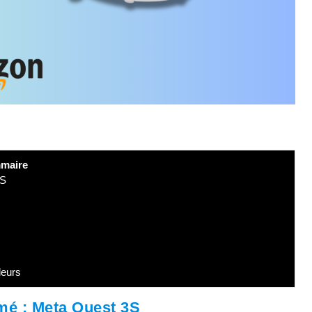
maire
3S
leurs
mé : Meta Quest 3S