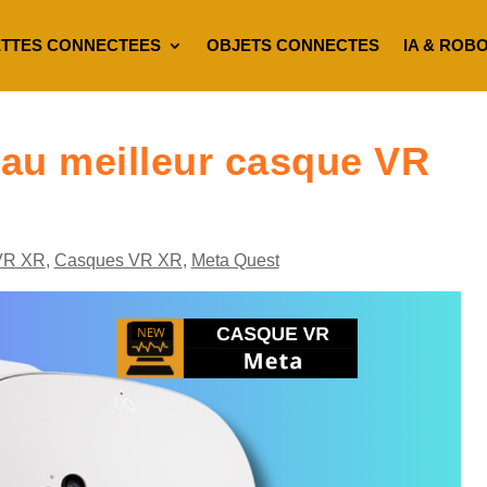
TTES CONNECTEES
OBJETS CONNECTES
IA & ROB
au meilleur casque VR
VR XR
,
Casques VR XR
,
Meta Quest