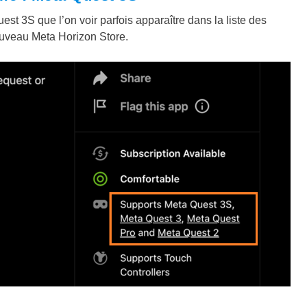
st 3S que l’on voir parfois apparaître dans la liste des
ouveau Meta Horizon Store.