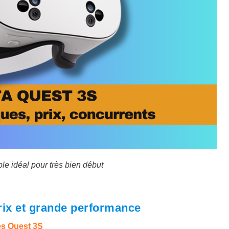
e idéal pour très bien début
prix et grande performance
s Quest 3S