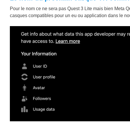
Pour le nom ce ne sera pas Quest 3 Lite mais bien Meta Que
casques compatibles pour un eu ou application dans le n