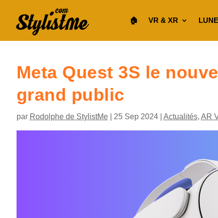
🏠︎
VR & XR
LUNE
Meta Quest 3S le nouve
grand public
par
Rodolphe de StylistMe
|
25 Sep 2024
|
Actualités
,
AR 