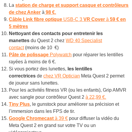
La
station de charge et support casque et contrôleurs
de chez Anker
à
98 €.
Câble Link
fibre optique
USB-C 3
VR Cover
à
59 € en
5 mètres
Nettoyant des contacts pour entretenir les
manettes
du Quest 2 chez
WD 40 Specialist
contact
(moins de 10 €)
Pâte de polissage
Polywatch
pour réparer les lentilles
rayées à moins de 6 €.
Si vous portez des lunettes,
les lentilles
correctrices
de
chez VR Optician
Meta Quest 2 permet
de joueur sans lunettes.
Pour les activités fitness VR (ou les enfants), Grip AMVR
avec sangle pour contrôleur Quest 2
à 22,99 €.
Tiny Plus
, le gunstock pour améliorer sa précision et
l’immersion dans les FPS de tir.
Google Chromecast
à 39 €
pour diffuser la vidéo du
Meta Quest 2 en grand sur votre TV ou un