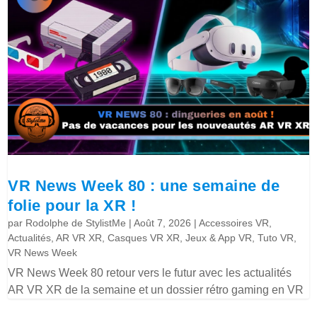
VR News Week 80 : une semaine de
folie pour la XR !
par
Rodolphe de StylistMe
|
Août 7, 2026
|
Accessoires VR
,
Actualités
,
AR VR XR
,
Casques VR XR
,
Jeux & App VR
,
Tuto VR
,
VR News Week
VR News Week 80 retour vers le futur avec les actualités
AR VR XR de la semaine et un dossier rétro gaming en VR