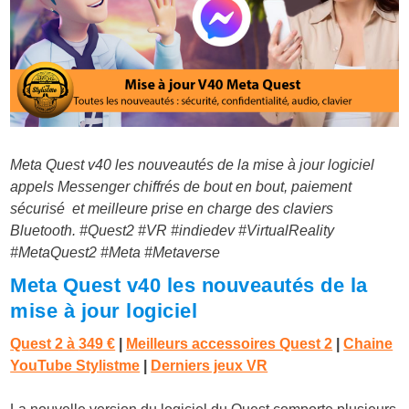
Meta Quest v40 les nouveautés de la mise à jour logiciel
appels Messenger chiffrés de bout en bout, paiement
sécurisé et meilleure prise en charge des claviers
Bluetooth.
#Quest2
#VR
#indiedev
#VirtualReality
#MetaQuest2 #Meta #Metaverse
Meta Quest v40 les nouveautés de la
mise à jour logiciel
Quest 2 à
349 €
|
Meilleurs accessoires Quest 2
|
Chaine
YouTube Stylistme
|
Derniers jeux VR