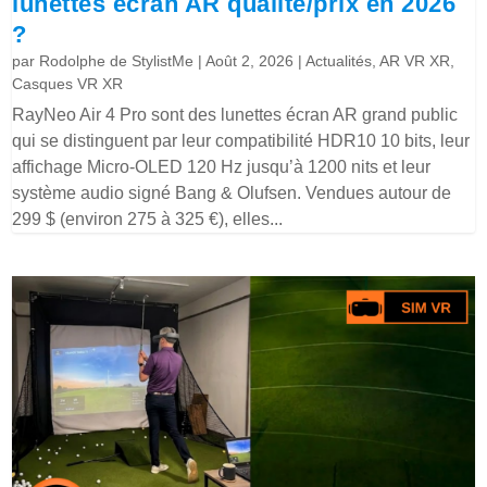
lunettes écran AR qualité/prix en 2026
?
par
Rodolphe de StylistMe
|
Août 2, 2026
|
Actualités
,
AR VR XR
,
Casques VR XR
RayNeo Air 4 Pro sont des lunettes écran AR grand public
qui se distinguent par leur compatibilité HDR10 10 bits, leur
affichage Micro-OLED 120 Hz jusqu’à 1200 nits et leur
système audio signé Bang & Olufsen. Vendues autour de
299 $ (environ 275 à 325 €), elles...