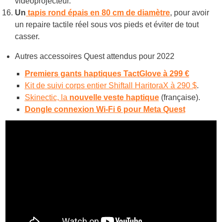
vidéoprojecteur.
Un
tapis rond épais en 80 cm de diamètre
, pour avoir
un repaire tactile réel sous vos pieds et éviter de tout
casser.
Autres accessoires Quest attendus pour 2022
Premiers gants haptiques TactGlove à 299 €
Kit de suivi corps entier Shiftall HaritoraX à 290 $
.
Skinectic, la
nouvelle veste haptique
(française).
Dongle connexion Wi-Fi 6 pour Meta Quest