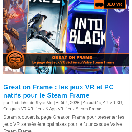
Great on Frame : les jeux VR et PC
natifs pour le Steam Frame
par
Rodolphe de StylistMe
|
Août 4, 2026
|
Actualités
,
AR VR XR
,
Casques VR XR
,
Jeux & App VR
,
Jeux Steam Frame
Steam a ouvert la page Great on Frame pour présenter les
jeux VR sensés être optimisés pour le futur casque Valve
Steam Frame.