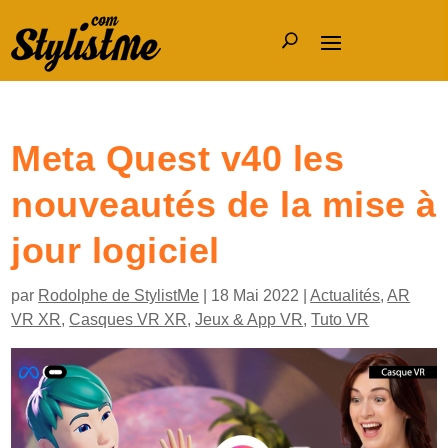
Meta Quest v40 les
nouveautés de la mise à
jour logiciel
par
Rodolphe de StylistMe
|
18 Mai 2022
|
Actualités
,
AR
VR XR
,
Casques VR XR
,
Jeux & App VR
,
Tuto VR