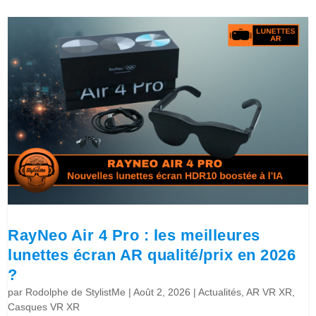
RayNeo Air 4 Pro : les meilleures
lunettes écran AR qualité/prix en 2026
?
par
Rodolphe de StylistMe
|
Août 2, 2026
|
Actualités
,
AR VR XR
,
Casques VR XR