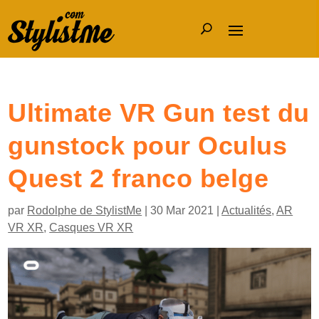
Ultimate VR Gun test du
gunstock pour Oculus
Quest 2 franco belge
par
Rodolphe de StylistMe
|
30 Mar 2021
|
Actualités
,
AR
VR XR
,
Casques VR XR