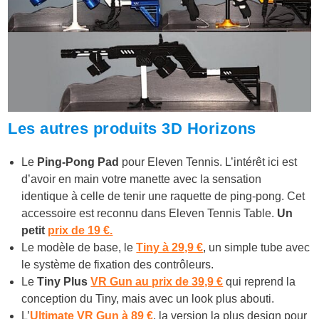
Les autres produits 3D Horizons
Le
Ping-Pong Pad
pour Eleven Tennis. L’intérêt ici est
d’avoir en main votre manette avec la sensation
identique à celle de tenir une raquette de ping-pong. Cet
accessoire est reconnu dans Eleven Tennis Table.
Un
petit
prix de 19 €.
Le modèle de base, le
Tiny à 29,9 €
, un simple tube avec
le système de fixation des contrôleurs.
Le
Tiny Plus
VR Gun au prix de 39,9 €
qui reprend la
conception du Tiny, mais avec un look plus abouti.
L’
Ultimate VR Gun à 89 €
, la version la plus design pour