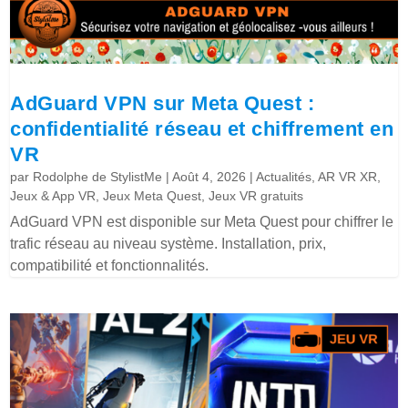
AdGuard VPN sur Meta Quest :
confidentialité réseau et chiffrement en
VR
par
Rodolphe de StylistMe
|
Août 4, 2026
|
Actualités
,
AR VR XR
,
Jeux & App VR
,
Jeux Meta Quest
,
Jeux VR gratuits
AdGuard VPN est disponible sur Meta Quest pour chiffrer le
trafic réseau au niveau système. Installation, prix,
compatibilité et fonctionnalités.