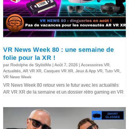
VR News Week 80 : une semaine de
folie pour la XR !
par
Rodolphe de StylistMe
|
Août 7, 2026
|
Accessoires VR
,
Actualités
,
AR VR XR
,
Casques VR XR
,
Jeux & App VR
,
Tuto VR
,
VR News Week
VR News Week 80 retour vers le futur avec les actualités
AR VR XR de la semaine et un dossier rétro gaming en VR