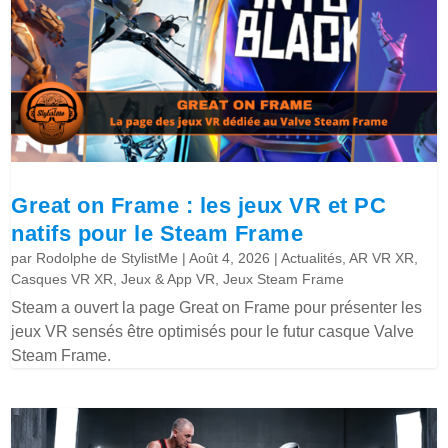
Great on Frame : les jeux VR et PC
natifs pour le Steam Frame
par
Rodolphe de StylistMe
|
Août 4, 2026
|
Actualités
,
AR VR XR
,
Casques VR XR
,
Jeux & App VR
,
Jeux Steam Frame
Steam a ouvert la page Great on Frame pour présenter les
jeux VR sensés être optimisés pour le futur casque Valve
Steam Frame.