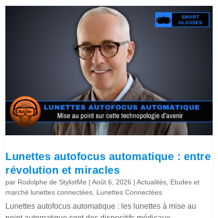
Lunettes autofocus automatique : entre
révolution et miracles
par
Rodolphe de StylistMe
|
Août 6, 2026
|
Actualités
,
Etudes et
marché lunettes connectées
,
Lunettes Connectées
Lunettes autofocus automatique : les lunettes à mise au
point automatique sont des dispositifs médicaux