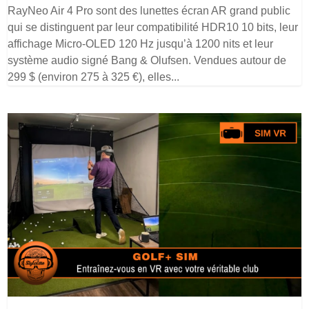
RayNeo Air 4 Pro sont des lunettes écran AR grand public
qui se distinguent par leur compatibilité HDR10 10 bits, leur
affichage Micro-OLED 120 Hz jusqu’à 1200 nits et leur
système audio signé Bang & Olufsen. Vendues autour de
299 $ (environ 275 à 325 €), elles...