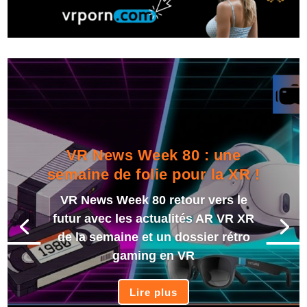
VR News Week 80 : une
semaine de folie pour la XR !
VR News Week 80 retour vers le
futur avec les actualités AR VR XR
de la semaine et un dossier rétro
gaming en VR
Lire plus