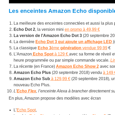
Les enceintes Amazon Echo disponibl
La meilleure des enceintes connectées et aussi la plus 
Echo Dot 2
, la version mini
en promo à 49,99 €
La version de l’Amazon Echo Dot 3
(20 septembre 201
La dernière
Echo Dot 3 qui ajoute un affichage LED
(
La classique
Echo 3
ème
génération
vendue 99,99
€
L’Amazon
Echo Spot
à 129 €
avec sa forme de réveil e
heure programmée ou par simple commande vocale.
Li
La récente (en France)
Amazon Echo Show 2
avec son
Amazon Echo Plus
(20 septembre 2018)
vendu
à 149 
Amazon Echo Sub
à 129,99 €
(20 septembre 2018), un
nouveau Echo Plus.
L’
Echo Flex
, l’enceinte Alexa à brancher directement s
En plus, Amazon propose des modèles avec écran
L’
Echo Spot
,