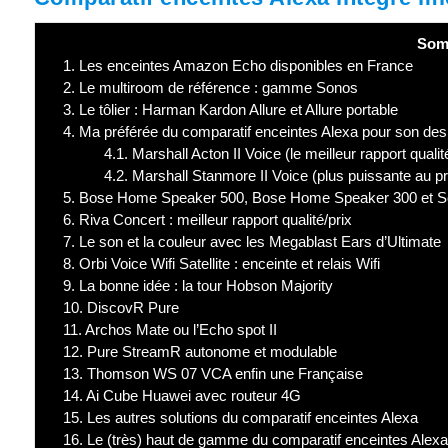
Som
1.
Les enceintes Amazon Echo disponibles en France
2.
Le multiroom de référence : gamme Sonos
3.
Le tôlier : Harman Kardon Allure et Allure portable
4.
Ma préférée du comparatif enceintes Alexa pour son desig
4.1.
Marshall Acton II Voice (le meilleur rapport quali
4.2.
Marshall Stanmore II Voice (plus puissante au 
5.
Bose Home Speaker 500, Bose Home Speaker 300 et S
6.
Riva Concert : meilleur rapport qualité/prix
7.
Le son et la couleur avec les Megablast Ears d’Ultimate
8.
Orbi Voice Wifi Satellite : enceinte et relais Wifi
9.
La bonne idée : la tour Hobson Majority
10.
DiscovR Pure
11.
Archos Mate ou l’Echo spot II
12.
Pure StreamR autonome et modulable
13.
Thomson WS 07 VCA enfin une Française
14.
Ai Cube Huawei avec routeur 4G
15.
Les autres solutions du comparatif enceintes Alexa
16.
Le (très) haut de gamme du comparatif enceintes Alexa