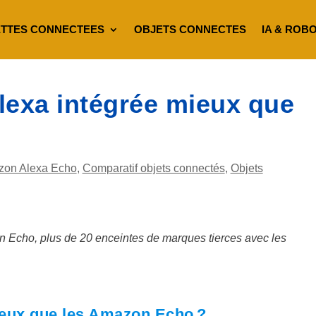
TTES CONNECTEES
OBJETS CONNECTES
IA & ROB
lexa intégrée mieux que
on Alexa Echo
,
Comparatif objets connectés
,
Objets
 Echo, plus de 20 enceintes de marques tierces avec les
ieux que les Amazon Echo ?