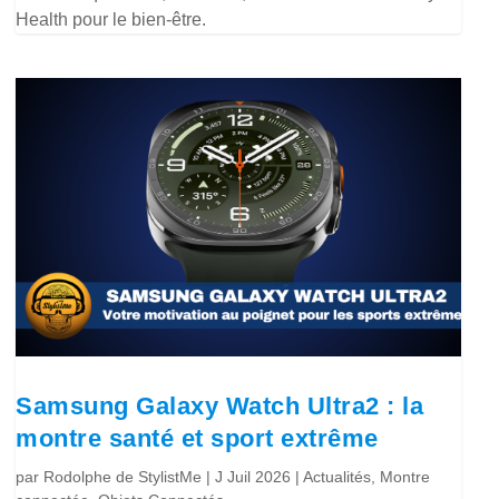
Health pour le bien-être.
Samsung Galaxy Watch Ultra2 : la
montre santé et sport extrême
par
Rodolphe de StylistMe
|
J Juil 2026
|
Actualités
,
Montre