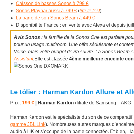
Caisson de basses Sonos à 799 €
Sonos Playbar aussi à 799 €
(
lire le test
)
La barre de son Sonos Beam à 449 €
Disponibilité France : en vente avec Alexa et depuis jui
Avis Sonos
: la famille de la Sonos One est parfaite pou
pour un usage multiroom. Une offre séduisante et contem
Voice, mais votre budget devra suivre. La Sonos Beam e
Assistant
.
Elle est classée
4ème meilleure enceinte co
Le tôlier : Harman Kardon Allure et Al
Prix :
199 €
|
Harman Kardon
(filiale de Samsung – AKG 
Harman Kardon est le spécialiste du son de ce comparatif (J
gamme JBL Link
). Nombreuses autres marques d’enceintes
audio à HK et s’occupe de la partie connectée. Et bien, H