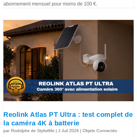
abonnement mensuel pour moins de 100 €.
Reolink Atlas PT Ultra : test complet de
la caméra 4K à batterie
par
Rodolphe de StylistMe
|
J Juil 2026
|
Objets Connectés