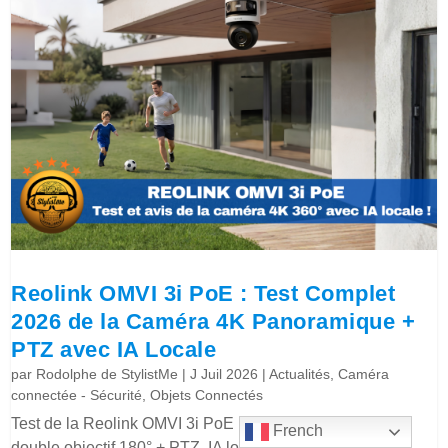
Reolink OMVI 3i PoE : Test Complet
2026 de la Caméra 4K Panoramique +
PTZ avec IA Locale
par
Rodolphe de StylistMe
|
J Juil 2026
|
Actualités
,
Caméra
connectée - Sécurité
,
Objets Connectés
Test de la Reolink OMVI 3i PoE : caméra extérieure 4K
French
double objectif 180° + PTZ, IA locale, stockage sans