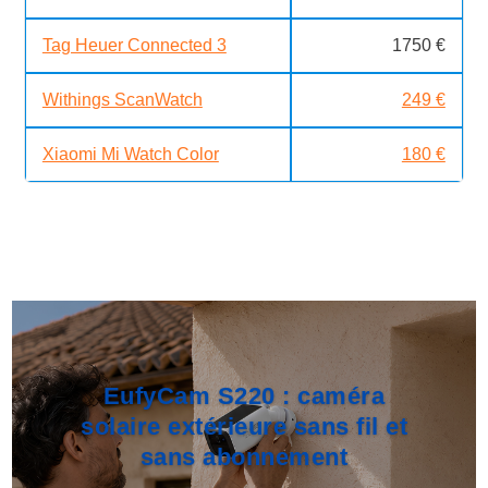
Tag Heuer Connected 3
1750 €
Withings ScanWatch
249 €
Xiaomi Mi Watch Color
180 €
EufyCam S220 : caméra
solaire extérieure sans fil et
sans abonnement