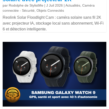
par
Rodolphe de StylistMe
|
J Juil 2026
|
Actualités
,
Caméra
connectée - Sécurité
,
Objets Connectés
Reolink Solar Floodlight Cam : caméra solaire sans fil 2K
avec projecteur IA, stockage local sans abonnement, Wi-Fi
6 et détection intelligente.