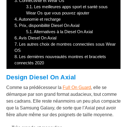
3.
Connectivité et Wear Os
3.1.
Les meilleures apps sport et santé sous
Wear Os que vous pouvez ajouter
4.
Autonomie et recharge
5.
Prix, disponibilité Diesel On Axial
5.1.
Alternatives à la Diesel On Axial
6.
Avis Diesel On Axial
7.
Les autres choix de montres connectées sous Wear
OS
8.
Les dernières nouveautés montres et bracelets
connectés 2020
Design Diesel On Axial
Comme sa prédécesseur la
Full On Guard
, elle se
démarque par son grand format audacieux, tout comme
ses cadrans. Elle reste néanmoins un peu plus compacte
que la Samsung Galaxy, de sorte que l’Axial peut avoir
fière allure même sur des poignets de taille moyenne.