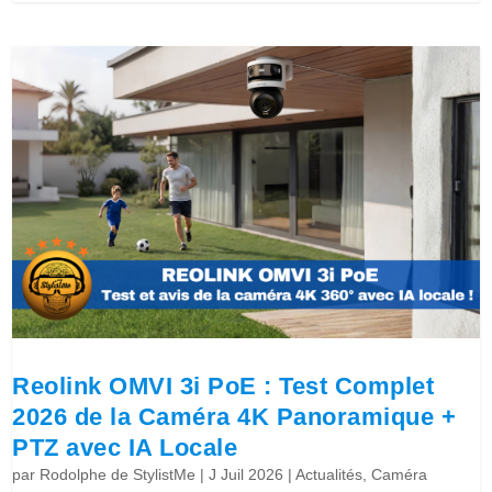
Reolink OMVI 3i PoE : Test Complet
2026 de la Caméra 4K Panoramique +
PTZ avec IA Locale
par
Rodolphe de StylistMe
|
J Juil 2026
|
Actualités
,
Caméra