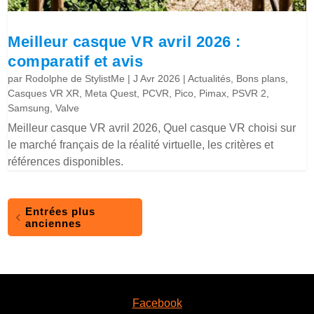
Meilleur casque VR avril 2026 :
comparatif et avis
par
Rodolphe de StylistMe
|
J Avr 2026
|
Actualités
,
Bons plans
,
Casques VR XR
,
Meta Quest
,
PCVR
,
Pico
,
Pimax
,
PSVR 2
,
Samsung
,
Valve
Meilleur casque VR avril 2026, Quel casque VR choisi sur
le marché français de la réalité virtuelle, les critères et
références disponibles.
Entrées plus
anciennes
Facebook