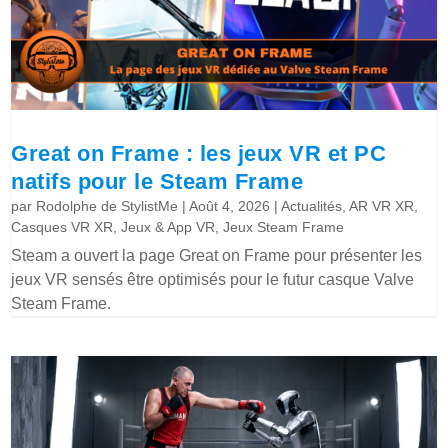
Great on Frame : les jeux VR et PC
natifs pour le Steam Frame
par
Rodolphe de StylistMe
|
Août 4, 2026
|
Actualités
,
AR VR XR
,
Casques VR XR
,
Jeux & App VR
,
Jeux Steam Frame
Steam a ouvert la page Great on Frame pour présenter les
jeux VR sensés être optimisés pour le futur casque Valve
Steam Frame.