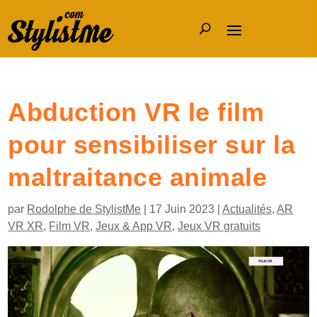
Abduction VR le film
pour sensibiliser sur la
maltraitance animale
par
Rodolphe de StylistMe
|
17 Juin 2023
|
Actualités
,
AR
VR XR
,
Film VR
,
Jeux & App VR
,
Jeux VR gratuits