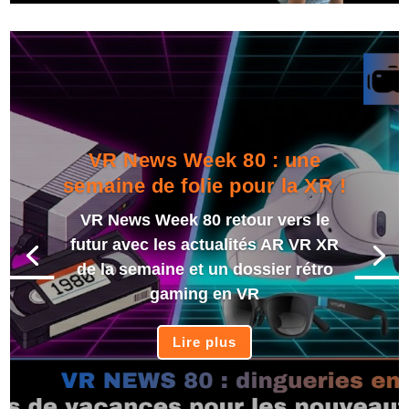
VR News Week 80 : une
semaine de folie pour la XR !
VR News Week 80 retour vers le
futur avec les actualités AR VR XR
de la semaine et un dossier rétro
gaming en VR
Lire plus