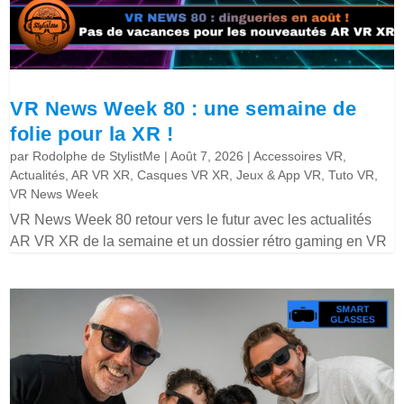
VR News Week 80 : une semaine de
folie pour la XR !
par
Rodolphe de StylistMe
|
Août 7, 2026
|
Accessoires VR
,
Actualités
,
AR VR XR
,
Casques VR XR
,
Jeux & App VR
,
Tuto VR
,
VR News Week
VR News Week 80 retour vers le futur avec les actualités
AR VR XR de la semaine et un dossier rétro gaming en VR