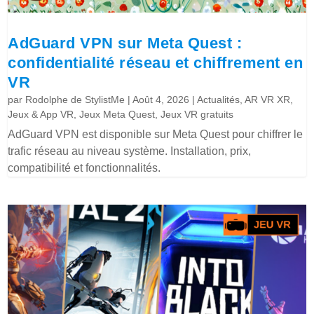
AdGuard VPN sur Meta Quest :
confidentialité réseau et chiffrement en
VR
par
Rodolphe de StylistMe
|
Août 4, 2026
|
Actualités
,
AR VR XR
,
Jeux & App VR
,
Jeux Meta Quest
,
Jeux VR gratuits
AdGuard VPN est disponible sur Meta Quest pour chiffrer le
trafic réseau au niveau système. Installation, prix,
compatibilité et fonctionnalités.