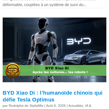
déformable, couplées à un système de suivi du...
BYD Xiao Di : l’humanoïde chinois qui
défie Tesla Optimus
par
Rodolphe de StylistMe
|
Août 6, 2026
|
Actualités
,
IA &