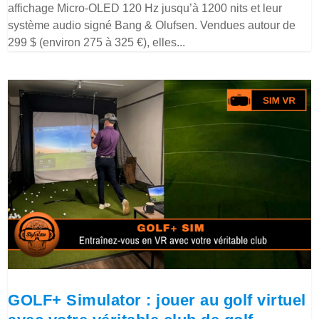
affichage Micro-OLED 120 Hz jusqu’à 1200 nits et leur
système audio signé Bang & Olufsen. Vendues autour de
299 $ (environ 275 à 325 €), elles...
GOLF+ Simulator : jouer au golf virtuel