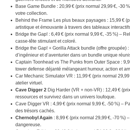
Base Game Bundle : 20,99 € (prix normal 29,99 €, -30 %) 
votre collection.
Behind the Frame Les plus beaux paysages : 15,99 € (pr
artistique et émouvante à travers des tableaux interactifs
Bridge the Gap! : 6,49 € (prix normal 9,99 €, -35 %) – R
casse-tête stimulant et coloré.
Bridge the Gap! + Gorilla Attack bundle (offre groupée) :
d’ingénieur et d’aventurier dans un bundle unique réuni
Captain Toonhead vs The Punks from Outer Space : 9,99 
tower defense déjanté mélangeant humour, action et arm
Car Mechanic Simulator VR : 11,99 € (prix normal 29,99 
atelier virtuel.
Cave Digger 2
Dig Harder (VR + non-VR) : 12,49 € (prix
ressources et survivez dans un univers loufoque.
Cave Digger VR : 4,99 € (prix normal 9,99 €, -50 %) – Part
des trésors cachés.
Chernobyl Again
: 8,99 € (prix normal 29,99 €, -70 %) –
dangereuse.