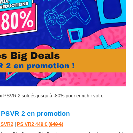
x PSVR 2 soldés jusqu’à -80% pour enrichir votre
x PSVR 2 en promotion
 PSVR2
|
PS VR2 449 € (
649 €
)