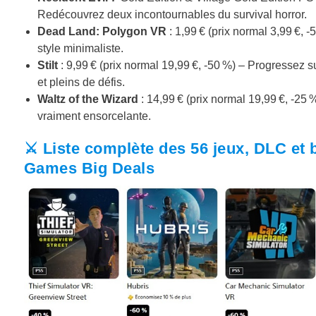
Redécouvrez deux incontournables du survival horror.
Dead Land: Polygon VR
: 1,99 € (prix normal 3,99 €,
style minimaliste.
Stilt
: 9,99 € (prix normal 19,99 €, -50 %) – Progressez
et pleins de défis.
Waltz of the Wizard
: 14,99 € (prix normal 19,99 €, -25
vraiment ensorcelante.
⚔️
Liste complète des 56 jeux, DLC et
Games Big Deals