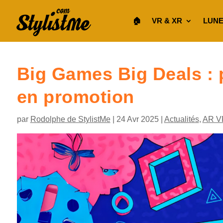
🏠︎
VR & XR
LUNE
Big Games Big Deals : 
en promotion
par
Rodolphe de StylistMe
|
24 Avr 2025
|
Actualités
,
AR V