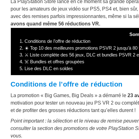
La PlayStation Store lance en ce moment sa grande opér
pour les amateurs de jeux vidéo sur PS5, PS4 et, bien sûr, 
avec des remises parfois impressionnantes, même si la sélec
avons quand même 56 réductions VR.
Som
1.
Conditions de l’offre de réduction
2.
☀️ Top 10 des meilleures promotions PSVR 2 jusqu’à 80 
3.
⚔️ Liste complète des 56 jeux, DLC et bundles PSVR 2 
4.
☠️ Bundles et offres groupées
5.
Lise des DLC en soldes
Conditions de l’offre de réduction
La promotion « Big Games, Big Deals » a démarré le
23 av
motivation pour tester un nouveau jeu PS VR 2 ou compléter
et de profiter des grosses réductions tant qu’elles durent !
Point important : la sélection et le niveau de remise peuven
consulter la section des promotions de votre PlayStation Sto
vous.