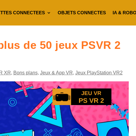
TTES CONNECTEES
OBJETS CONNECTES
IA & ROB
plus de 50 jeux PSVR 2
R XR
,
Bons plans
,
Jeux & App VR
,
Jeux PlayStation VR2