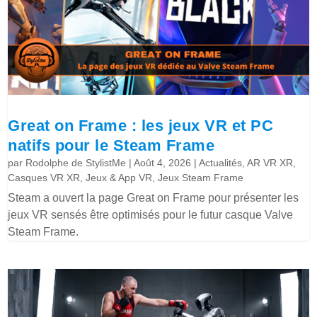
Great on Frame : les jeux VR et PC
natifs pour le Steam Frame
par
Rodolphe de StylistMe
|
Août 4, 2026
|
Actualités
,
AR VR XR
,
Casques VR XR
,
Jeux & App VR
,
Jeux Steam Frame
Steam a ouvert la page Great on Frame pour présenter les
jeux VR sensés être optimisés pour le futur casque Valve
Steam Frame.