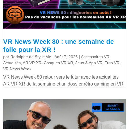
VR News Week 80 : une semaine de
folie pour la XR !
par
Rodolphe de StylistMe
|
Août 7, 2026
|
Accessoires VR
,
Actualités
,
AR VR XR
,
Casques VR XR
,
Jeux & App VR
,
Tuto VR
,
VR News Week
VR News Week 80 retour vers le futur avec les actualités
AR VR XR de la semaine et un dossier rétro gaming en VR