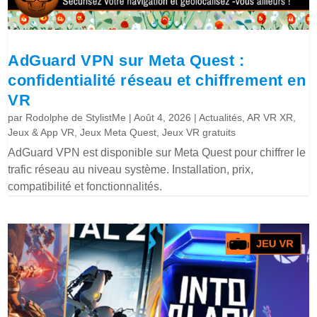
AdGuard VPN sur Meta Quest :
confidentialité réseau et chiffrement en
VR
par
Rodolphe de StylistMe
|
Août 4, 2026
|
Actualités
,
AR VR XR
,
Jeux & App VR
,
Jeux Meta Quest
,
Jeux VR gratuits
AdGuard VPN est disponible sur Meta Quest pour chiffrer le
trafic réseau au niveau système. Installation, prix,
compatibilité et fonctionnalités.