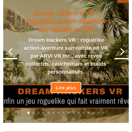
Dream Hackers VR :
roguelike action-aventure
surréaliste en VR
Dream Hackers VR : roguelike
action-aventure surréaliste en VR
par ARVI VR Inc., avec rêves
collectifs, cauchemars et builds
personnalisés.
Lire plus