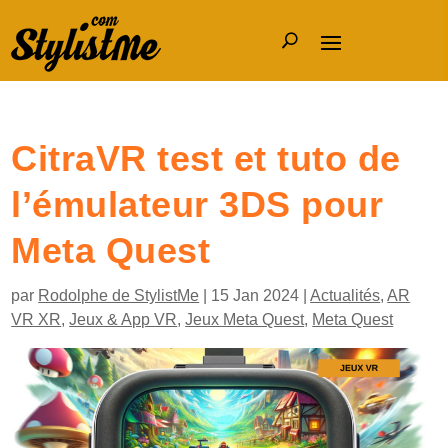
CitraVR test et tuto de
l’émulateur 3DS pour
Meta Quest
par
Rodolphe de StylistMe
|
15 Jan 2024
|
Actualités
,
AR
VR XR
,
Jeux & App VR
,
Jeux Meta Quest
,
Meta Quest