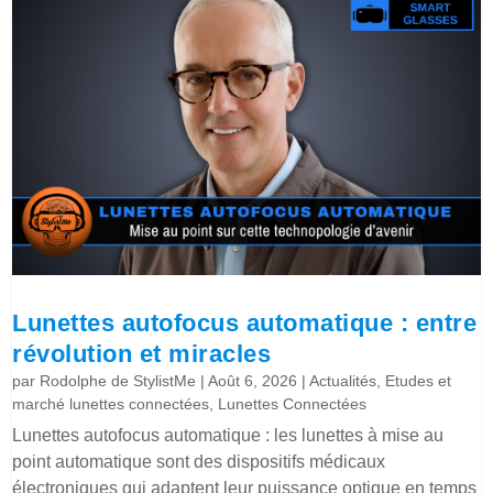
Lunettes autofocus automatique : entre
révolution et miracles
par
Rodolphe de StylistMe
|
Août 6, 2026
|
Actualités
,
Etudes et
marché lunettes connectées
,
Lunettes Connectées
Lunettes autofocus automatique : les lunettes à mise au
point automatique sont des dispositifs médicaux
électroniques qui adaptent leur puissance optique en temps