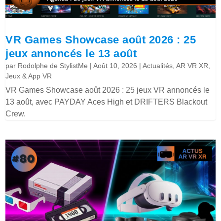
VR Games Showcase août 2026 : 25
jeux annoncés le 13 août
par
Rodolphe de StylistMe
|
Août 10, 2026
|
Actualités
,
AR VR XR
,
Jeux & App VR
VR Games Showcase août 2026 : 25 jeux VR annoncés le
13 août, avec PAYDAY Aces High et DRIFTERS Blackout
Crew.