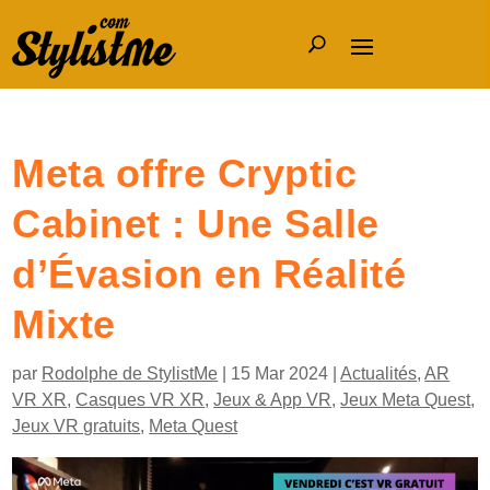
Meta offre Cryptic
Cabinet : Une Salle
d’Évasion en Réalité
Mixte
par
Rodolphe de StylistMe
|
15 Mar 2024
|
Actualités
,
AR
VR XR
,
Casques VR XR
,
Jeux & App VR
,
Jeux Meta Quest
,
Jeux VR gratuits
,
Meta Quest