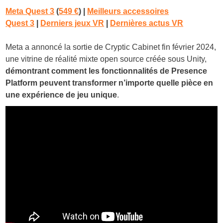
Meta Quest 3
(
549 €
)
|
Meilleurs accessoires
Quest 3
|
Derniers jeux VR
|
Dernières actus VR
Meta a annoncé la sortie de Cryptic Cabinet fin février 2024,
une vitrine de réalité mixte open source créée sous Unity,
démontrant comment les fonctionnalités de Presence
Platform peuvent transformer n’importe quelle pièce en
une expérience de jeu unique
.