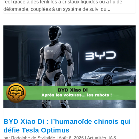
réel grâce à des lentilles à cristaux liquides ou à fluide
déformable, couplées à un système de suivi du...
BYD Xiao Di : l’humanoïde chinois qui
défie Tesla Optimus
par
Rodolphe de StylistMe
|
Août 6, 2026
|
Actualités
,
IA &