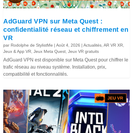
AdGuard VPN sur Meta Quest :
confidentialité réseau et chiffrement en
VR
par
Rodolphe de StylistMe
|
Août 4, 2026
|
Actualités
,
AR VR XR
,
Jeux & App VR
,
Jeux Meta Quest
,
Jeux VR gratuits
AdGuard VPN est disponible sur Meta Quest pour chiffrer le
trafic réseau au niveau système. Installation, prix,
compatibilité et fonctionnalités.