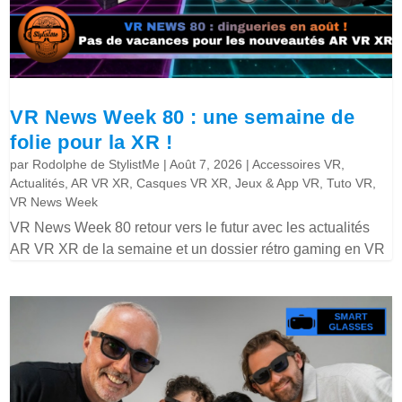
VR News Week 80 : une semaine de
folie pour la XR !
par
Rodolphe de StylistMe
|
Août 7, 2026
|
Accessoires VR
,
Actualités
,
AR VR XR
,
Casques VR XR
,
Jeux & App VR
,
Tuto VR
,
VR News Week
VR News Week 80 retour vers le futur avec les actualités
AR VR XR de la semaine et un dossier rétro gaming en VR