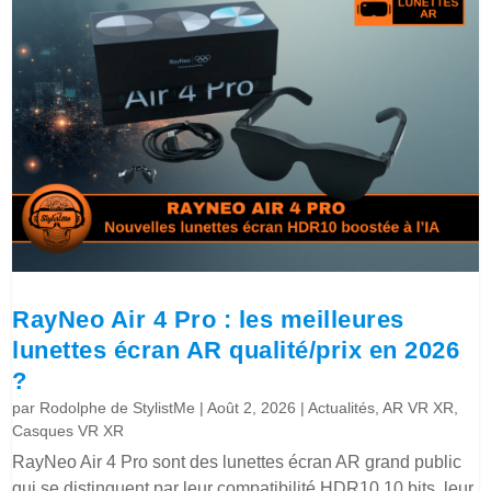
RayNeo Air 4 Pro : les meilleures
lunettes écran AR qualité/prix en 2026
?
par
Rodolphe de StylistMe
|
Août 2, 2026
|
Actualités
,
AR VR XR
,
Casques VR XR
RayNeo Air 4 Pro sont des lunettes écran AR grand public
qui se distinguent par leur compatibilité HDR10 10 bits, leur