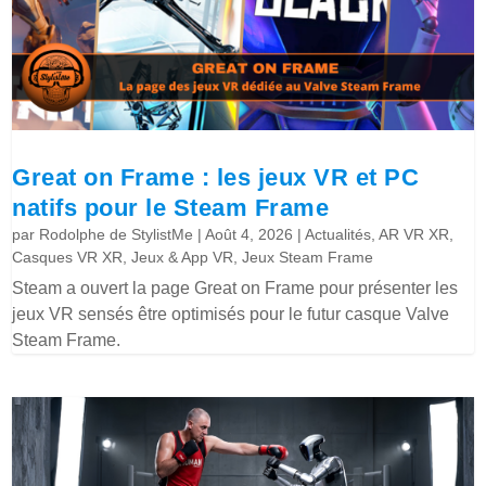
Great on Frame : les jeux VR et PC
natifs pour le Steam Frame
par
Rodolphe de StylistMe
|
Août 4, 2026
|
Actualités
,
AR VR XR
,
Casques VR XR
,
Jeux & App VR
,
Jeux Steam Frame
Steam a ouvert la page Great on Frame pour présenter les
jeux VR sensés être optimisés pour le futur casque Valve
Steam Frame.