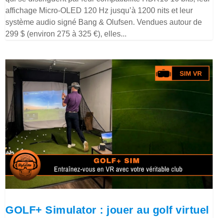
affichage Micro-OLED 120 Hz jusqu’à 1200 nits et leur
système audio signé Bang & Olufsen. Vendues autour de
299 $ (environ 275 à 325 €), elles...
GOLF+ Simulator : jouer au golf virtuel