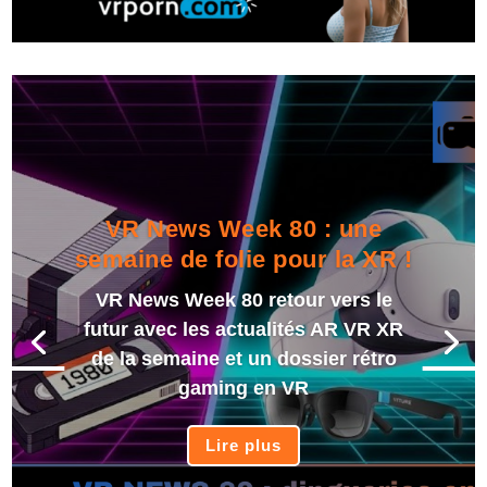
VR News Week 80 : une
semaine de folie pour la XR !
VR News Week 80 retour vers le
futur avec les actualités AR VR XR
de la semaine et un dossier rétro
gaming en VR
Lire plus