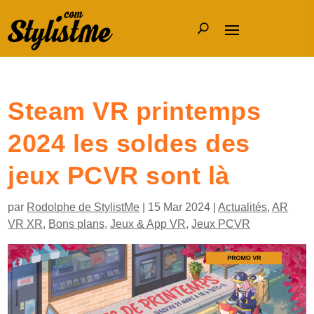
Steam VR printemps
2024 les soldes des
jeux PCVR sont là
par
Rodolphe de StylistMe
|
15 Mar 2024
|
Actualités
,
AR
VR XR
,
Bons plans
,
Jeux & App VR
,
Jeux PCVR