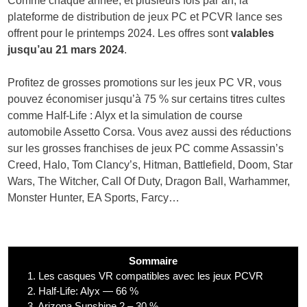
Comme chaque année, et plusieurs fois par an, la
plateforme de distribution de jeux PC et PCVR lance ses
offrent pour le printemps 2024. Les offres sont
valables
jusqu’au 21 mars 2024
.
Profitez de grosses promotions sur les jeux PC VR, vous
pouvez économiser jusqu’à 75 % sur certains titres cultes
comme Half-Life : Alyx et la simulation de course
automobile Assetto Corsa. Vous avez aussi des réductions
sur les grosses franchises de jeux PC comme Assassin’s
Creed, Halo, Tom Clancy’s, Hitman, Battlefield, Doom, Star
Wars, The Witcher, Call Of Duty, Dragon Ball, Warhammer,
Monster Hunter, EA Sports, Farcy…
Sommaire
1.
Les casques VR compatibles avec les jeux PCVR
2.
Half-Life: Alyx — 66 %
3.
Arizona Sunshine 2 – 30 %