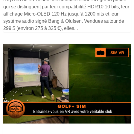
qui se distinguent par leur compatibilité HDR10 10 bits, leur
affichage Micro-OLED 120 Hz jusqu’à 1200 nits et leur
système audio signé Bang & Olufsen. Vendues autour de
299 $ (environ 275 à 325 €), elles...