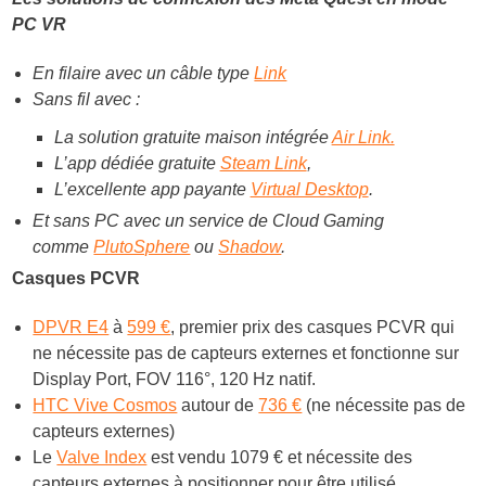
PC VR
En filaire avec un câble type
Link
Sans fil avec :
La solution gratuite maison intégrée
Air Link.
L’app dédiée gratuite
Steam Link
,
L’excellente app payante
Virtual Desktop
.
Et sans PC avec un service de Cloud Gaming
comme
PlutoSphere
ou
Shadow
.
Casques PCVR
DPVR E4
à
599 €
, premier prix des casques PCVR qui
ne nécessite pas de capteurs externes et fonctionne sur
Display Port, FOV 116°, 120 Hz natif.
HTC Vive Cosmos
autour de
736 €
(ne nécessite pas de
capteurs externes)
Le
Valve Index
est vendu 1079 € et nécessite des
capteurs externes à positionner pour être utilisé.