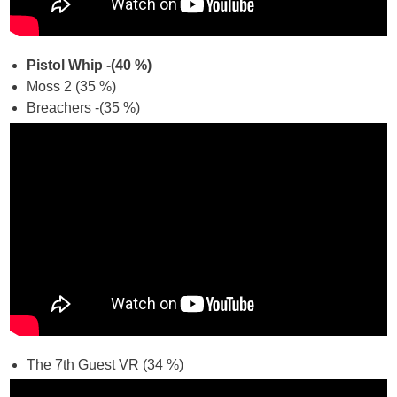
Pistol Whip -(40 %)
Moss 2 (35 %)
Breachers -(35 %)
The 7th Guest VR (34 %)