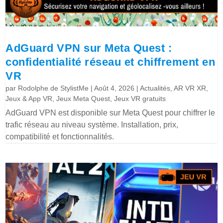
AdGuard VPN sur Meta Quest :
confidentialité réseau et chiffrement en
VR
par
Rodolphe de StylistMe
|
Août 4, 2026
|
Actualités
,
AR VR XR
,
Jeux & App VR
,
Jeux Meta Quest
,
Jeux VR gratuits
AdGuard VPN est disponible sur Meta Quest pour chiffrer le
trafic réseau au niveau système. Installation, prix,
compatibilité et fonctionnalités.