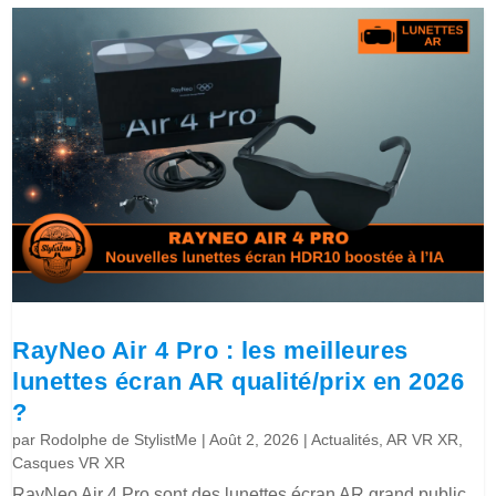
RayNeo Air 4 Pro : les meilleures
lunettes écran AR qualité/prix en 2026
?
par
Rodolphe de StylistMe
|
Août 2, 2026
|
Actualités
,
AR VR XR
,
Casques VR XR
RayNeo Air 4 Pro sont des lunettes écran AR grand public