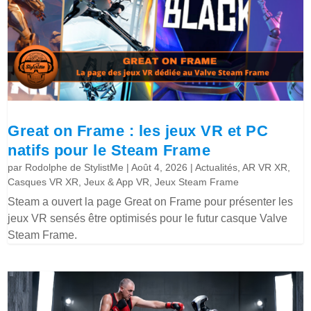
Great on Frame : les jeux VR et PC
natifs pour le Steam Frame
par
Rodolphe de StylistMe
|
Août 4, 2026
|
Actualités
,
AR VR XR
,
Casques VR XR
,
Jeux & App VR
,
Jeux Steam Frame
Steam a ouvert la page Great on Frame pour présenter les
jeux VR sensés être optimisés pour le futur casque Valve
Steam Frame.