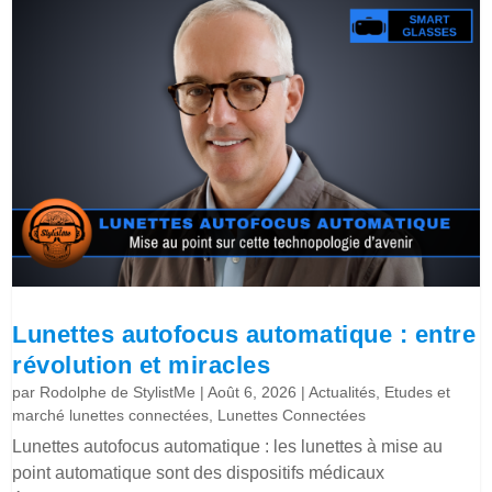
Lunettes autofocus automatique : entre
révolution et miracles
par
Rodolphe de StylistMe
|
Août 6, 2026
|
Actualités
,
Etudes et
marché lunettes connectées
,
Lunettes Connectées
Lunettes autofocus automatique : les lunettes à mise au
point automatique sont des dispositifs médicaux