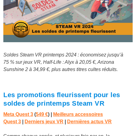
Soldes Steam VR printemps 2024 : économisez jusqu’à
75 % sur jeux VR, Half-Life : Alyx à 20,05 €, Arizona
Sunshine 2 à 34,99 €, plus autres titres cultes réduits.
Les promotions fleurissent pour les
soldes de printemps Steam VR
Meta Quest 3
(
549 €
)
|
Meilleurs accessoires
Quest 3
|
Derniers jeux VR
|
Dernières actus VR