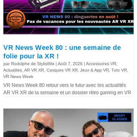
VR News Week 80 : une semaine de
folie pour la XR !
par
Rodolphe de StylistMe
|
Août 7, 2026
|
Accessoires VR
,
Actualités
,
AR VR XR
,
Casques VR XR
,
Jeux & App VR
,
Tuto VR
,
VR News Week
VR News Week 80 retour vers le futur avec les actualités
AR VR XR de la semaine et un dossier rétro gaming en VR