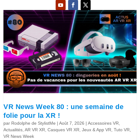
VR News Week 80 : une semaine de
folie pour la XR !
par
Rodolphe de StylistMe
|
Août 7, 2026
|
Accessoires VR
,
Actualités
,
AR VR XR
,
Casques VR XR
,
Jeux & App VR
,
Tuto VR
,
VR News Week