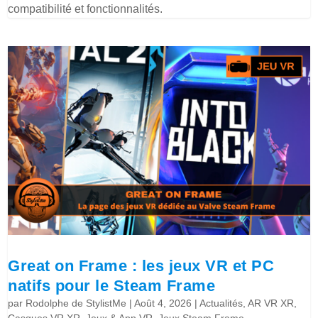
compatibilité et fonctionnalités.
Great on Frame : les jeux VR et PC
natifs pour le Steam Frame
par
Rodolphe de StylistMe
|
Août 4, 2026
|
Actualités
,
AR VR XR
,
Casques VR XR
,
Jeux & App VR
,
Jeux Steam Frame