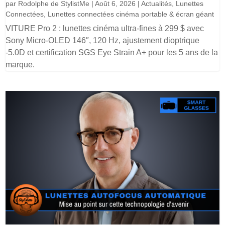
par
Rodolphe de StylistMe
|
Août 6, 2026
|
Actualités
,
Lunettes
Connectées
,
Lunettes connectées cinéma portable & écran géant
VITURE Pro 2 : lunettes cinéma ultra-fines à 299 $ avec
Sony Micro-OLED 146″, 120 Hz, ajustement dioptrique
-5.0D et certification SGS Eye Strain A+ pour les 5 ans de la
marque.