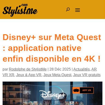
Disney+ sur Meta Quest
: application native
enfin disponible en 4K !
par
Rodolphe de StylistMe
|
28 Déc 2025
|
Actualités
,
AR
VR XR
,
Jeux & App VR
,
Jeux Meta Quest
,
Jeux VR gratuits