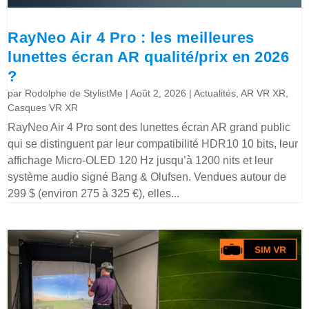
RayNeo Air 4 Pro : les meilleures
lunettes écran AR qualité/prix en 2026
?
par
Rodolphe de StylistMe
|
Août 2, 2026
|
Actualités
,
AR VR XR
,
Casques VR XR
RayNeo Air 4 Pro sont des lunettes écran AR grand public
qui se distinguent par leur compatibilité HDR10 10 bits, leur
affichage Micro-OLED 120 Hz jusqu’à 1200 nits et leur
système audio signé Bang & Olufsen. Vendues autour de
299 $ (environ 275 à 325 €), elles...