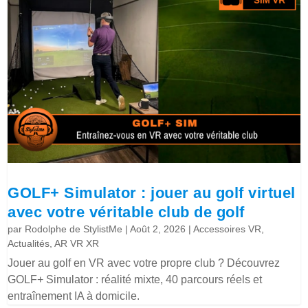
GOLF+ Simulator : jouer au golf virtuel
avec votre véritable club de golf
par
Rodolphe de StylistMe
|
Août 2, 2026
|
Accessoires VR
,
Actualités
,
AR VR XR
Jouer au golf en VR avec votre propre club ? Découvrez
GOLF+ Simulator : réalité mixte, 40 parcours réels et
entraînement IA à domicile.