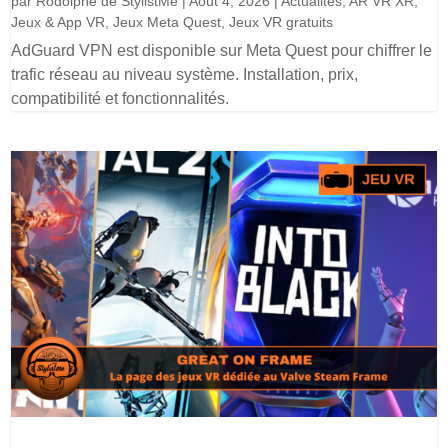
par
Rodolphe de StylistMe
|
Août 4, 2026
|
Actualités
,
AR VR XR
,
Jeux & App VR
,
Jeux Meta Quest
,
Jeux VR gratuits
AdGuard VPN est disponible sur Meta Quest pour chiffrer le
trafic réseau au niveau système. Installation, prix,
compatibilité et fonctionnalités.