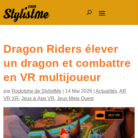
Dragon Riders élever
un dragon et combattre
en VR multijoueur
par
Rodolphe de StylistMe
|
14 Mai 2026
|
Actualités
,
AR
VR XR
,
Jeux & App VR
,
Jeux Meta Quest