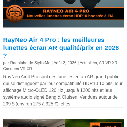
RayNeo Air 4 Pro : les meilleures
lunettes écran AR qualité/prix en 2026
?
par
Rodolphe de StylistMe
|
Août 2, 2026
|
Actualités
,
AR VR XR
,
Casques VR XR
RayNeo Air 4 Pro sont des lunettes écran AR grand public
qui se distinguent par leur compatibilité HDR10 10 bits, leur
affichage Micro-OLED 120 Hz jusqu’à 1200 nits et leur
système audio signé Bang & Olufsen. Vendues autour de
299 $ (environ 275 à 325 €), elles...