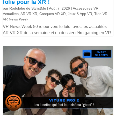
folie pour la XR !
par
Rodolphe de StylistMe
|
Août 7, 2026
|
Accessoires VR
,
Actualités
,
AR VR XR
,
Casques VR XR
,
Jeux & App VR
,
Tuto VR
,
VR News Week
VR News Week 80 retour vers le futur avec les actualités
AR VR XR de la semaine et un dossier rétro gaming en VR