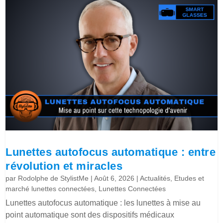
Lunettes autofocus automatique : entre
révolution et miracles
par
Rodolphe de StylistMe
|
Août 6, 2026
|
Actualités
,
Etudes et
marché lunettes connectées
,
Lunettes Connectées
Lunettes autofocus automatique : les lunettes à mise au
point automatique sont des dispositifs médicaux