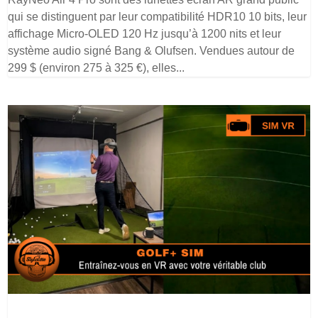
qui se distinguent par leur compatibilité HDR10 10 bits, leur
affichage Micro-OLED 120 Hz jusqu’à 1200 nits et leur
système audio signé Bang & Olufsen. Vendues autour de
299 $ (environ 275 à 325 €), elles...