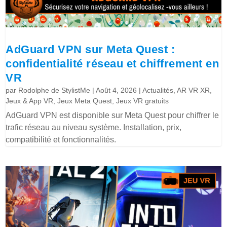
AdGuard VPN sur Meta Quest :
confidentialité réseau et chiffrement en
VR
par
Rodolphe de StylistMe
|
Août 4, 2026
|
Actualités
,
AR VR XR
,
Jeux & App VR
,
Jeux Meta Quest
,
Jeux VR gratuits
AdGuard VPN est disponible sur Meta Quest pour chiffrer le
trafic réseau au niveau système. Installation, prix,
compatibilité et fonctionnalités.