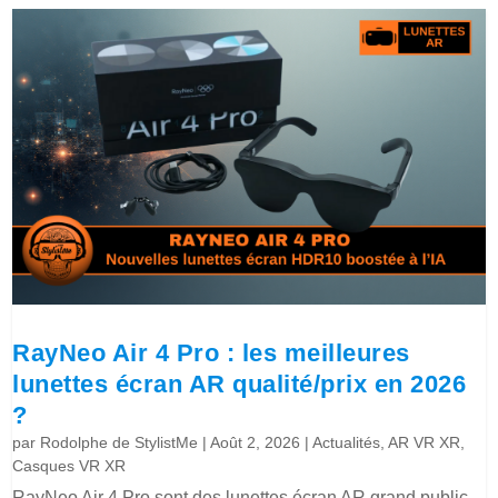
RayNeo Air 4 Pro : les meilleures
lunettes écran AR qualité/prix en 2026
?
par
Rodolphe de StylistMe
|
Août 2, 2026
|
Actualités
,
AR VR XR
,
Casques VR XR
RayNeo Air 4 Pro sont des lunettes écran AR grand public