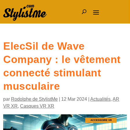
ElecSil de Wave
Company : le vêtement
connecté stimulant
musculaire
par
Rodolphe de StylistMe
|
12 Mar 2024
|
Actualités
,
AR
VR XR
,
Casques VR XR