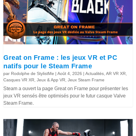
Great on Frame : les jeux VR et PC
natifs pour le Steam Frame
par
Rodolphe de StylistMe
|
Août 4, 2026
|
Actualités
,
AR VR XR
,
Casques VR XR
,
Jeux & App VR
,
Jeux Steam Frame
Steam a ouvert la page Great on Frame pour présenter les
jeux VR sensés être optimisés pour le futur casque Valve
Steam Frame.