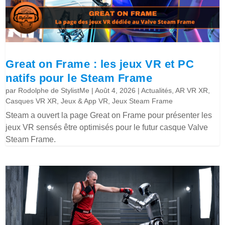
Great on Frame : les jeux VR et PC
natifs pour le Steam Frame
par
Rodolphe de StylistMe
|
Août 4, 2026
|
Actualités
,
AR VR XR
,
Casques VR XR
,
Jeux & App VR
,
Jeux Steam Frame
Steam a ouvert la page Great on Frame pour présenter les
jeux VR sensés être optimisés pour le futur casque Valve
Steam Frame.