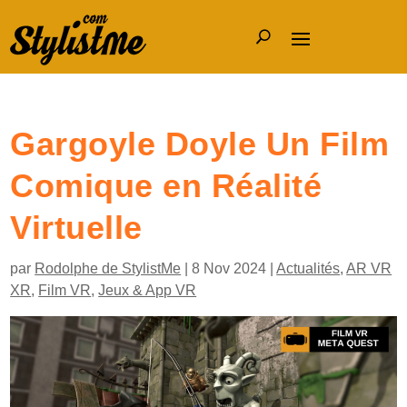
Gargoyle Doyle Un Film
Comique en Réalité
Virtuelle
par
Rodolphe de StylistMe
|
8 Nov 2024
|
Actualités
,
AR VR
XR
,
Film VR
,
Jeux & App VR