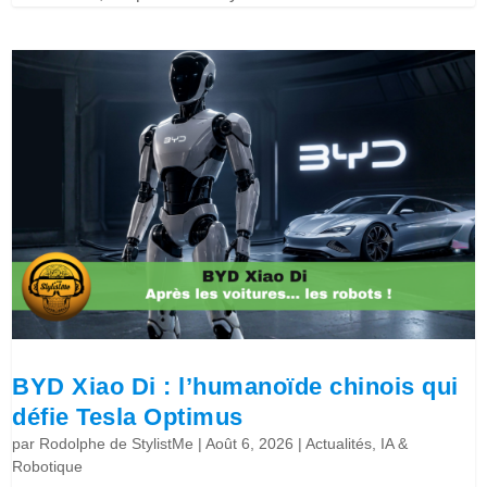
BYD Xiao Di : l’humanoïde chinois qui
défie Tesla Optimus
par
Rodolphe de StylistMe
|
Août 6, 2026
|
Actualités
,
IA &
Robotique