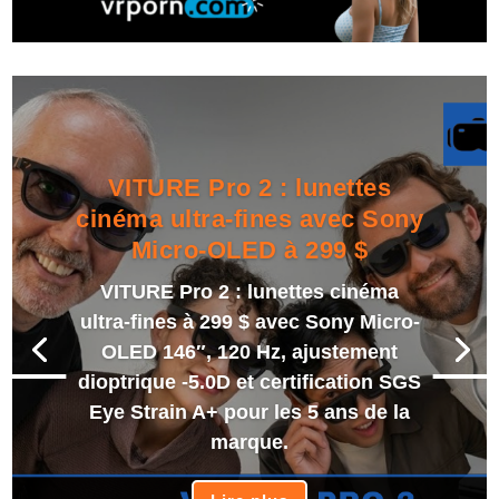
VITURE Pro 2 : lunettes
cinéma ultra-fines avec Sony
Micro-OLED à 299 $
VITURE Pro 2 : lunettes cinéma
ultra-fines à 299 $ avec Sony Micro-
OLED 146″, 120 Hz, ajustement
dioptrique -5.0D et certification SGS
Eye Strain A+ pour les 5 ans de la
marque.