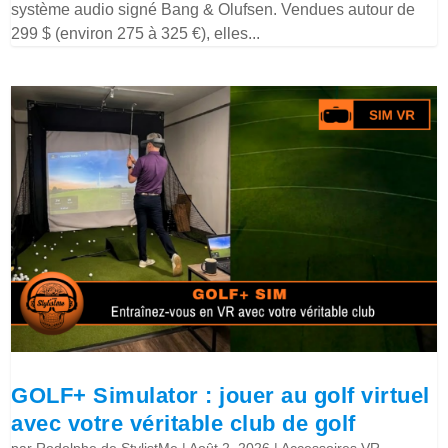
système audio signé Bang & Olufsen. Vendues autour de
299 $ (environ 275 à 325 €), elles...
GOLF+ Simulator : jouer au golf virtuel
avec votre véritable club de golf
par
Rodolphe de StylistMe
|
Août 2, 2026
|
Accessoires VR
,