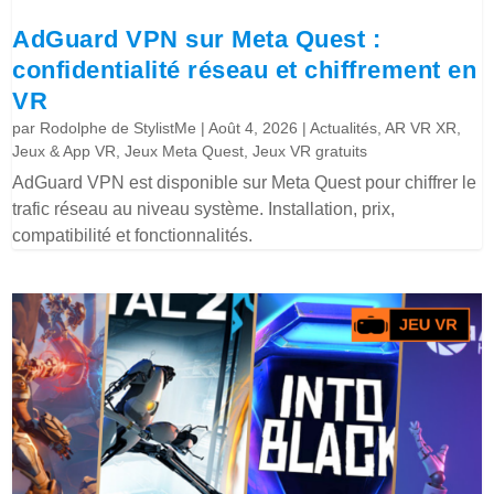
AdGuard VPN sur Meta Quest :
confidentialité réseau et chiffrement en
VR
par
Rodolphe de StylistMe
|
Août 4, 2026
|
Actualités
,
AR VR XR
,
Jeux & App VR
,
Jeux Meta Quest
,
Jeux VR gratuits
AdGuard VPN est disponible sur Meta Quest pour chiffrer le
trafic réseau au niveau système. Installation, prix,
compatibilité et fonctionnalités.