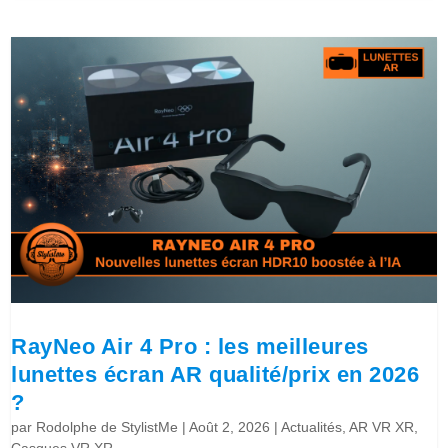
RayNeo Air 4 Pro : les meilleures
lunettes écran AR qualité/prix en 2026
?
par
Rodolphe de StylistMe
|
Août 2, 2026
|
Actualités
,
AR VR XR
,