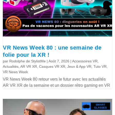
VR News Week 80 : une semaine de
folie pour la XR !
par
Rodolphe de StylistMe
|
Août 7, 2026
|
Accessoires VR
,
Actualités
,
AR VR XR
,
Casques VR XR
,
Jeux & App VR
,
Tuto VR
,
VR News Week
VR News Week 80 retour vers le futur avec les actualités
AR VR XR de la semaine et un dossier rétro gaming en VR