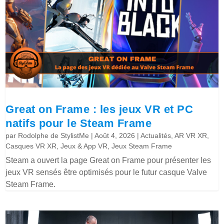
Great on Frame : les jeux VR et PC
natifs pour le Steam Frame
par
Rodolphe de StylistMe
|
Août 4, 2026
|
Actualités
,
AR VR XR
,
Casques VR XR
,
Jeux & App VR
,
Jeux Steam Frame
Steam a ouvert la page Great on Frame pour présenter les
jeux VR sensés être optimisés pour le futur casque Valve
Steam Frame.