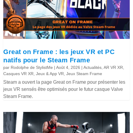
Great on Frame : les jeux VR et PC
natifs pour le Steam Frame
par
Rodolphe de StylistMe
|
Août 4, 2026
|
Actualités
,
AR VR XR
,
Casques VR XR
,
Jeux & App VR
,
Jeux Steam Frame
Steam a ouvert la page Great on Frame pour présenter les
jeux VR sensés être optimisés pour le futur casque Valve
Steam Frame.