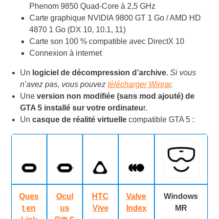
Phenom 9850 Quad-Core à 2,5 GHz
Carte graphique NVIDIA 9800 GT 1 Go / AMD HD
4870 1 Go (DX 10, 10.1, 11)
Carte son 100 % compatible avec DirectX 10
Connexion à internet
Un
logiciel de décompression d’archive
.
Si vous
n’avez pas, vous pouvez
télécharger Winrar
.
Une
version non modifiée (sans mod ajouté) de
GTA 5 installé sur votre ordinateu
r.
Un
casque de réalité virtuelle
compatible GTA 5 :
Ques
Ocul
HTC
Valve
Windows
t en
us
Vive
Index
MR