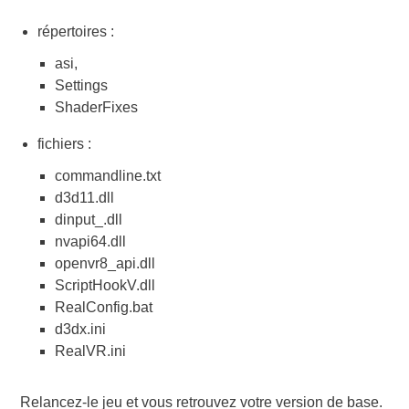
répertoires :
asi,
Settings
ShaderFixes
fichiers :
commandline.txt
d3d11.dll
dinput_.dll
nvapi64.dll
openvr8_api.dll
ScriptHookV.dll
RealConfig.bat
d3dx.ini
RealVR.ini
Relancez-le jeu et vous retrouvez votre version de base.