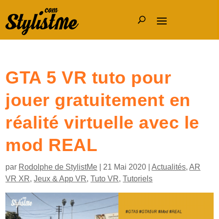
GTA 5 VR tuto pour
jouer gratuitement en
réalité virtuelle avec le
mod REAL
par
Rodolphe de StylistMe
|
21 Mai 2020
|
Actualités
,
AR
VR XR
,
Jeux & App VR
,
Tuto VR
,
Tutoriels