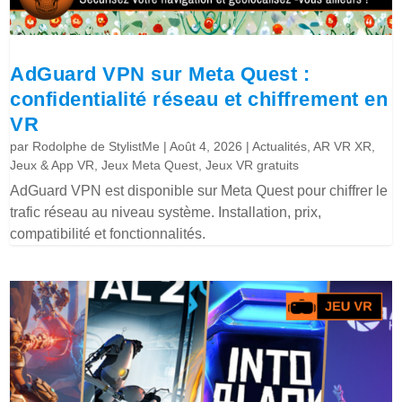
AdGuard VPN sur Meta Quest :
confidentialité réseau et chiffrement en
VR
par
Rodolphe de StylistMe
|
Août 4, 2026
|
Actualités
,
AR VR XR
,
Jeux & App VR
,
Jeux Meta Quest
,
Jeux VR gratuits
AdGuard VPN est disponible sur Meta Quest pour chiffrer le
trafic réseau au niveau système. Installation, prix,
compatibilité et fonctionnalités.