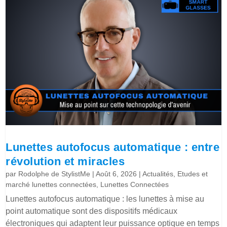
Lunettes autofocus automatique : entre
révolution et miracles
par
Rodolphe de StylistMe
|
Août 6, 2026
|
Actualités
,
Etudes et
marché lunettes connectées
,
Lunettes Connectées
Lunettes autofocus automatique : les lunettes à mise au
point automatique sont des dispositifs médicaux
électroniques qui adaptent leur puissance optique en temps