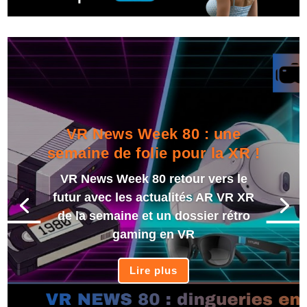
VR News Week 80 : une
semaine de folie pour la XR !
VR News Week 80 retour vers le
futur avec les actualités AR VR XR
de la semaine et un dossier rétro
gaming en VR
Lire plus