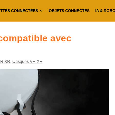
TTES CONNECTEES
OBJETS CONNECTES
IA & ROB
compatible avec
VR XR
,
Casques VR XR