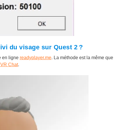
uivi du visage sur Quest 2 ?
e en ligne
readyplayer.me
. La méthode est la même que
r VR Chat
.