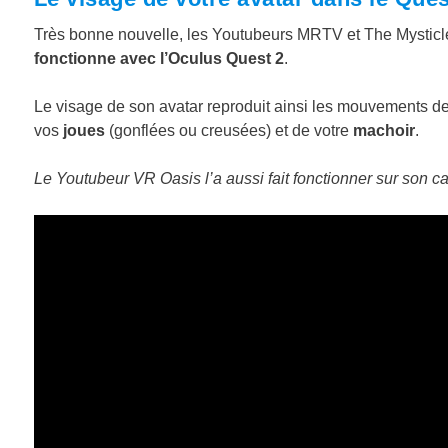
Très bonne nouvelle, les Youtubeurs MRTV et The Mysticle 
fonctionne avec l’Oculus Quest 2
.
Le visage de son avatar reproduit ainsi les mouvements d
vos
joues
(gonflées ou creusées) et de votre
machoir
.
Le Youtubeur VR Oasis l’a aussi fait fonctionner sur son c