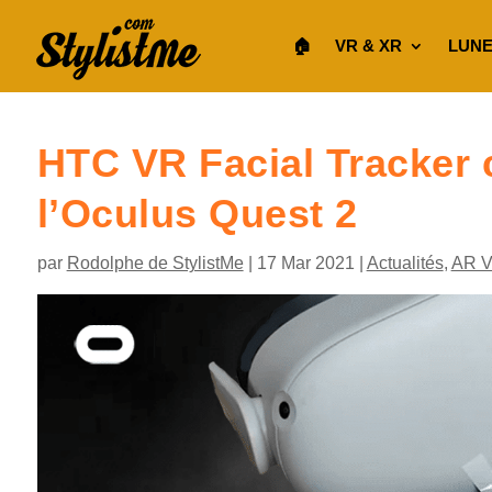
🏠︎
VR & XR
LUNE
HTC VR Facial Tracker 
l’Oculus Quest 2
par
Rodolphe de StylistMe
|
17 Mar 2021
|
Actualités
,
AR 