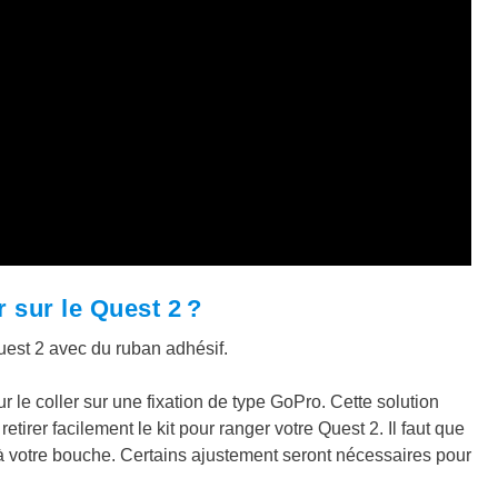
 sur le Quest 2 ?
e Quest 2 avec du ruban adhésif.
le coller sur une fixation de type GoPro. Cette solution
etirer facilement le kit pour ranger votre Quest 2. Il faut que
 à votre bouche. Certains ajustement seront nécessaires pour