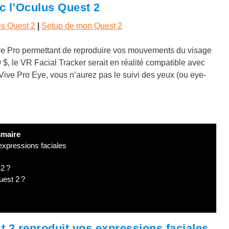
c l’Oculus Quest 2
es Quest 2
|
Setup de mon Quest 2
ve Pro permettant de reproduire vos mouvements du visage
 $, le VR Facial Tracker serait en réalité compatible avec
Vive Pro Eye, vous n’aurez pas le suivi des yeux (ou eye-
maire
expressions faciales
2 ?
uest 2 ?
t 2 reproduit vos expressions faciales