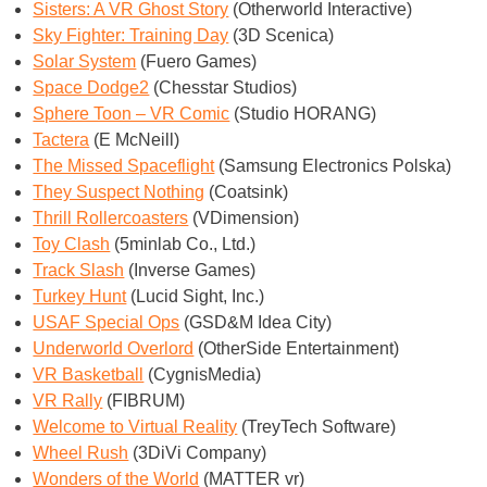
Sisters: A VR Ghost Story
(Otherworld Interactive)
Sky Fighter: Training Day
(3D Scenica)
Solar System
(Fuero Games)
Space Dodge2
(Chesstar Studios)
Sphere Toon – VR Comic
(Studio HORANG)
Tactera
(E McNeill)
The Missed Spaceflight
(Samsung Electronics Polska)
They Suspect Nothing
(Coatsink)
Thrill Rollercoasters
(VDimension)
Toy Clash
(5minlab Co., Ltd.)
Track Slash
(Inverse Games)
Turkey Hunt
(Lucid Sight, Inc.)
USAF Special Ops
(GSD&M Idea City)
Underworld Overlord
(OtherSide Entertainment)
VR Basketball
(CygnisMedia)
VR Rally
(FIBRUM)
Welcome to Virtual Reality
(TreyTech Software)
Wheel Rush
(3DiVi Company)
Wonders of the World
(MATTER vr)