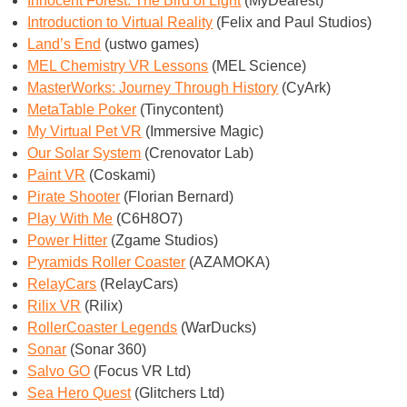
Innocent Forest: The Bird of Light
(MyDearest)
Introduction to Virtual Reality
(Felix and Paul Studios)
Land’s End
(ustwo games)
MEL Chemistry VR Lessons
(MEL Science)
MasterWorks: Journey Through History
(CyArk)
MetaTable Poker
(Tinycontent)
My Virtual Pet VR
(Immersive Magic)
Our Solar System
(Crenovator Lab)
Paint VR
(Coskami)
Pirate Shooter
(Florian Bernard)
Play With Me
(C6H8O7)
Power Hitter
(Zgame Studios)
Pyramids Roller Coaster
(AZAMOKA)
RelayCars
(RelayCars)
Rilix VR
(Rilix)
RollerCoaster Legends
(WarDucks)
Sonar
(Sonar 360)
Salvo GO
(Focus VR Ltd)
Sea Hero Quest
(Glitchers Ltd)