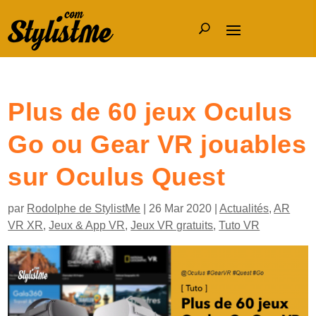
Plus de 60 jeux Oculus
Go ou Gear VR jouables
sur Oculus Quest
par
Rodolphe de StylistMe
|
26 Mar 2020
|
Actualités
,
AR
VR XR
,
Jeux & App VR
,
Jeux VR gratuits
,
Tuto VR