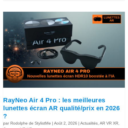
RayNeo Air 4 Pro : les meilleures
lunettes écran AR qualité/prix en 2026
?
par
Rodolphe de StylistMe
|
Août 2, 2026
|
Actualités
,
AR VR XR
,