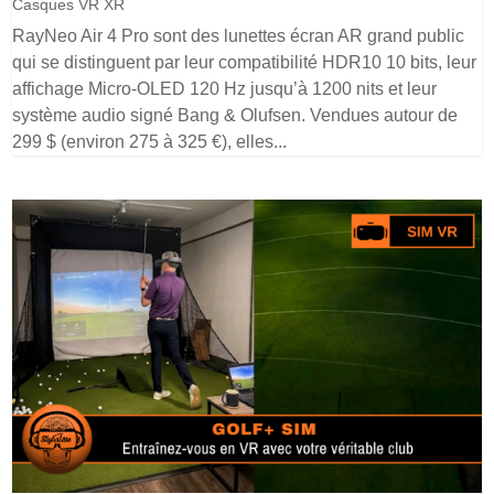
Casques VR XR
RayNeo Air 4 Pro sont des lunettes écran AR grand public
qui se distinguent par leur compatibilité HDR10 10 bits, leur
affichage Micro-OLED 120 Hz jusqu’à 1200 nits et leur
système audio signé Bang & Olufsen. Vendues autour de
299 $ (environ 275 à 325 €), elles...