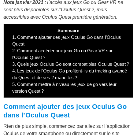
Note janvier 2021
: l’accès aux jeux Go ou Gear VR ne
sont plus disponibles sur l’Oculus Quest 2, mais
accessibles avec Oculus Quest première génération.
Sommaire
1.
Comment ajouter des jeux Oculus Go dans l’Oculus
Quest
2.
Comment accéder aux jeux Go ou Gear VR sur
l’Oculus Quest ?
3.
Quels jeux Oculus Go sont compatibles Oculus Quest ?
4.
Les jeux de l’Oculus Go profitent-ils du tracking avancé
du Quest et de ses 2 manettes ?
5.
Comment mettre à niveau les jeux de go vers leur
version Quest ?
Comment ajouter des jeux Oculus Go
dans l’Oculus Quest
Rien de plus simple, commencez par allez sur l’application
Oculus de votre smartphone ou directement sur le site