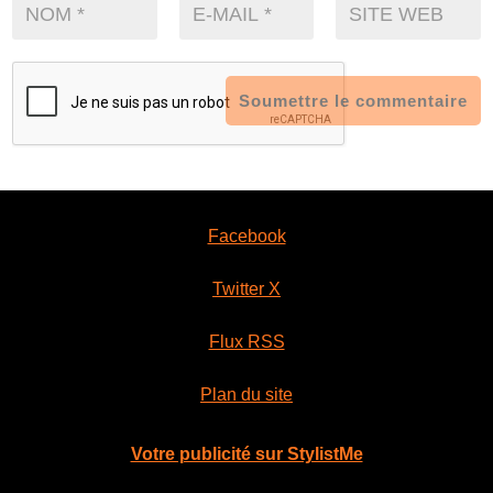
Soumettre le commentaire
Facebook
Twitter X
Flux RSS
Plan du site
Votre publicité sur StylistMe