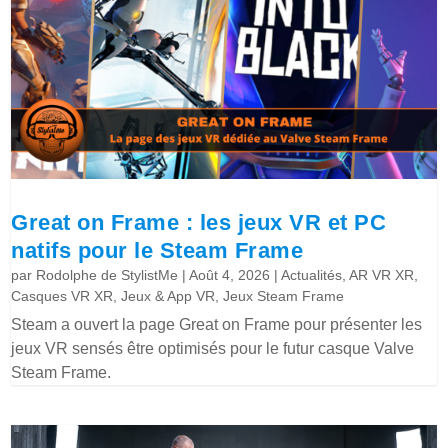
Great on Frame : les jeux VR et PC
natifs pour le Steam Frame
par
Rodolphe de StylistMe
|
Août 4, 2026
|
Actualités
,
AR VR XR
,
Casques VR XR
,
Jeux & App VR
,
Jeux Steam Frame
Steam a ouvert la page Great on Frame pour présenter les
jeux VR sensés être optimisés pour le futur casque Valve
Steam Frame.