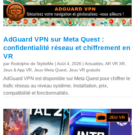
AdGuard VPN sur Meta Quest :
confidentialité réseau et chiffrement en
VR
par
Rodolphe de StylistMe
|
Août 4, 2026
|
Actualités
,
AR VR XR
,
Jeux & App VR
,
Jeux Meta Quest
,
Jeux VR gratuits
AdGuard VPN est disponible sur Meta Quest pour chiffrer le
trafic réseau au niveau système. Installation, prix,
compatibilité et fonctionnalités.