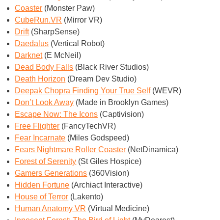
Coaster
(Monster Paw)
CubeRun.VR
(Mirror VR)
Drift
(SharpSense)
Daedalus
(Vertical Robot)
Darknet
(E McNeil)
Dead Body Falls
(Black River Studios)
Death Horizon
(Dream Dev Studio)
Deepak Chopra Finding Your True Self
(WEVR)
Don’t Look Away
(Made in Brooklyn Games)
Escape Now: The Icons
(Captivision)
Free Flighter
(FancyTechVR)
Fear Incarnate
(Miles Godspeed)
Fears Nightmare Roller Coaster
(NetDinamica)
Forest of Serenity
(St Giles Hospice)
Gamers Generations
(360Vision)
Hidden Fortune
(Archiact Interactive)
House of Terror
(Lakento)
Human Anatomy VR
(Virtual Medicine)