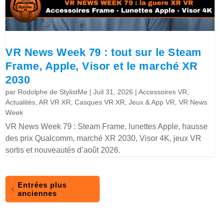
VR News Week 79 : tout sur le Steam
Frame, Apple, Visor et le marché XR
2030
par
Rodolphe de StylistMe
|
Juil 31, 2026
|
Accessoires VR
,
Actualités
,
AR VR XR
,
Casques VR XR
,
Jeux & App VR
,
VR News
Week
VR News Week 79 : Steam Frame, lunettes Apple, hausse
des prix Qualcomm, marché XR 2030, Visor 4K, jeux VR
sortis et nouveautés d’août 2026.
Entrées plus
anciennes