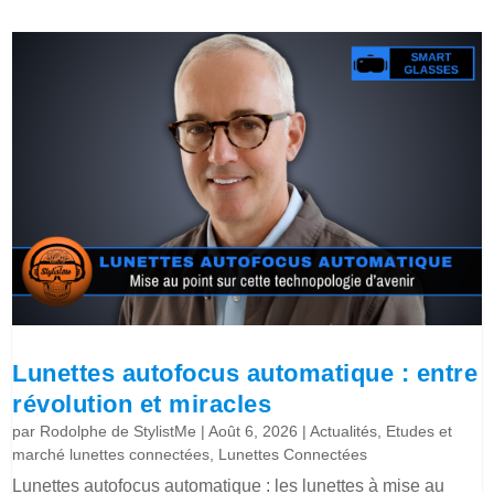
Lunettes autofocus automatique : entre
révolution et miracles
par
Rodolphe de StylistMe
|
Août 6, 2026
|
Actualités
,
Etudes et
marché lunettes connectées
,
Lunettes Connectées
Lunettes autofocus automatique : les lunettes à mise au