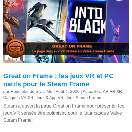
Great on Frame : les jeux VR et PC
natifs pour le Steam Frame
par
Rodolphe de StylistMe
|
Août 4, 2026
|
Actualités
,
AR VR XR
,
Casques VR XR
,
Jeux & App VR
,
Jeux Steam Frame
Steam a ouvert la page Great on Frame pour présenter les
jeux VR sensés être optimisés pour le futur casque Valve
Steam Frame.