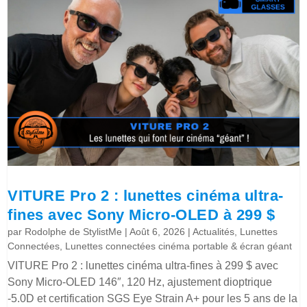
VITURE Pro 2 : lunettes cinéma ultra-
fines avec Sony Micro-OLED à 299 $
par
Rodolphe de StylistMe
|
Août 6, 2026
|
Actualités
,
Lunettes
Connectées
,
Lunettes connectées cinéma portable & écran géant
VITURE Pro 2 : lunettes cinéma ultra-fines à 299 $ avec
Sony Micro-OLED 146″, 120 Hz, ajustement dioptrique
-5.0D et certification SGS Eye Strain A+ pour les 5 ans de la