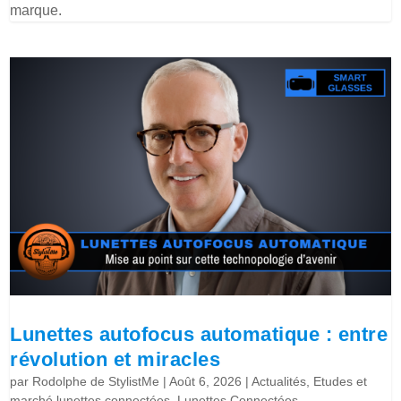
marque.
Lunettes autofocus automatique : entre
révolution et miracles
par
Rodolphe de StylistMe
|
Août 6, 2026
|
Actualités
,
Etudes et
marché lunettes connectées
,
Lunettes Connectées