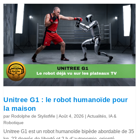
Unitree G1 : le robot humanoïde pour
la maison
par
Rodolphe de StylistMe
|
Août 4, 2026
|
Actualités
,
IA &
Robotique
Unitree G1 est un robot humanoïde bipède abordable de 35
kg, 23 degrés de liberté et 2 h d’autonomie, orienté