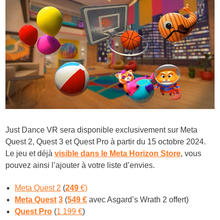
Just Dance VR sera disponible exclusivement sur Meta
Quest 2, Quest 3 et Quest Pro à partir du 15 octobre 2024.
Le jeu et déjà
visible dans le Meta Horizon Store
, vous
pouvez ainsi l’ajouter à votre liste d’envies.
Meta Quest 2
(
249
€)
Meta Quest
3
(
549 €
avec Asgard’s Wrath 2 offert)
Quest Pro
(
1 199 €
)