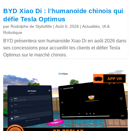
BYD Xiao Di : l’humanoïde chinois qui
défie Tesla Optimus
par
Rodolphe de StylistMe
|
Août 6, 2026
|
Actualités
,
IA &
Robotique
BYD présentera son humanoïde Xiao Di en août 2026 dans
ses concessions pour accueillir les clients et défier Tesla
Optimus sur le marché chinois.