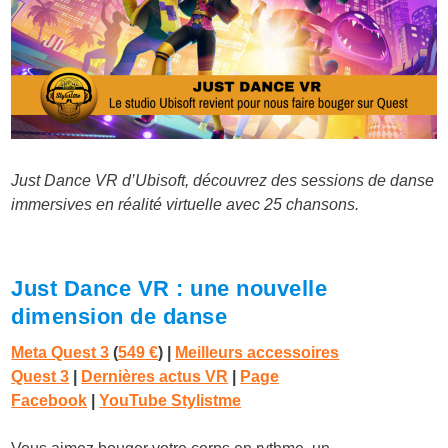
Just Dance VR d’Ubisoft, découvrez des sessions de danse
immersives en réalité virtuelle avec 25 chansons.
Just Dance VR : une nouvelle
dimension de danse
Meta Quest 3
(
549 €
)
|
Meilleurs accessoires
Quest 3
|
Dernières actus VR
|
Page
Facebook
|
YouTube Stylistme