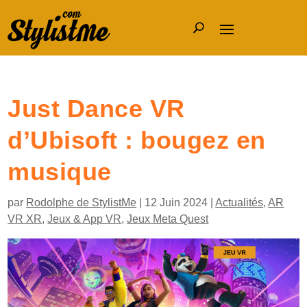
Just Dance VR
d’Ubisoft : bougez en
musique
par
Rodolphe de StylistMe
|
12 Juin 2024
|
Actualités
,
AR
VR XR
,
Jeux & App VR
,
Jeux Meta Quest