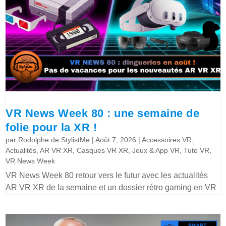
VR News Week 80 : une semaine de
folie pour la XR !
par
Rodolphe de StylistMe
|
Août 7, 2026
|
Accessoires VR
,
Actualités
,
AR VR XR
,
Casques VR XR
,
Jeux & App VR
,
Tuto VR
,
VR News Week
VR News Week 80 retour vers le futur avec les actualités
AR VR XR de la semaine et un dossier rétro gaming en VR